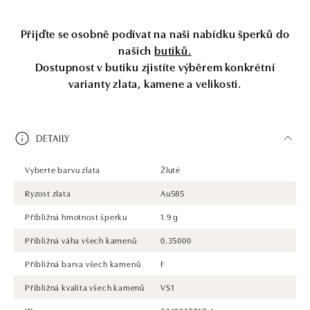
Přijďte se osobně podívat na naši nabídku šperků do
našich
butiků.
Dostupnost v butiku zjistíte výběrem konkrétní
varianty zlata, kamene a velikosti.
DETAILY
Vyberte barvu zlata
Žluté
Ryzost zlata
Au585
Přibližná hmotnost šperku
1.9 g
Přibližná váha všech kamenů
0.35000
Přibližná barva všech kamenů
F
Přibližná kvalita všech kamenů
VS1