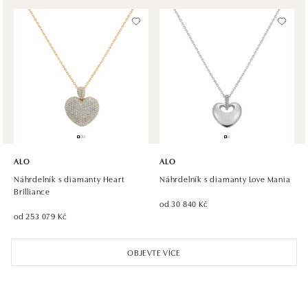
tel.: +420 605 226 128, +420 737 559 986
dnes otevřeno od 09:00
ALO diamonds, Westfield, Praha 4 - Chodov
Roztylská 2321/19, 148 00 Praha 4 - Chodov
tel.: +420 773 585 559, +420 730 802 800
dnes otevřeno od 09:00
ALO diamonds Hilton, Košice
Hlavná 123/1, 040 01 Košice
ALO
ALO
tel.: +421 911 854 322, +421 917 869 485
Náhrdelník s diamanty Heart
Náhrdelník s diamanty Love Mania
dnes otevřeno od 09:00
Brilliance
od 30 840 Kč
od 253 079 Kč
ALO diamonds OC Aupark, Bratislava
Einsteinova 18, 851 01 Bratislava
OBJEVTE VÍCE
tel.: +421 917 090 891
dnes otevřeno od 10:00