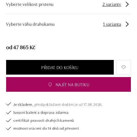
Vyberte velikost prstenu
2 varianty
námi pouze šperk, ale také chytrou investici.
Vyberte váhu drahokamu
1 varianta
od 47 865 Kč
PŘIDAT DO KOŠÍKU
NAJÍT NA BUTIKU
Je skladem,
předpokládané dodání je už 17.08.2026.
luxusní balení a doprava zdarma
certifikát pravosti drahých kamenů
možnost vrácení do 14 dnů od převzetí