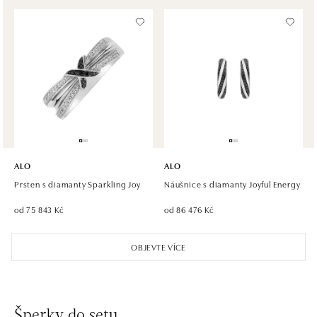
tel.: +420 605 226 128, +420 737 559 986
dnes otevřeno od 09:00
ALO diamonds, Westfield, Praha 4 - Chodov
Roztylská 2321/19, 148 00 Praha 4 - Chodov
tel.: +420 773 585 559, +420 730 802 800
dnes otevřeno od 09:00
ALO diamonds Hilton, Košice
Hlavná 123/1, 040 01 Košice
ALO
ALO
tel.: +421 911 854 322, +421 917 869 485
Prsten s diamanty Sparkling Joy
Náušnice s diamanty Joyful Energy
dnes otevřeno od 10:00
od 75 843 Kč
od 86 476 Kč
ALO diamonds OC Aupark, Bratislava
OBJEVTE VÍCE
Einsteinova 18, 851 01 Bratislava
tel.: +421 917 090 891
dnes otevřeno od 09:00
Šperky do setu