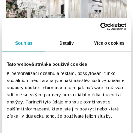
Souhlas
Detaily
Více o cookies
Všechny
Česko
Slovensko
Tato webová stránka používá cookies
ALO diamonds OC Forum Nová Karolina,
Ostrava
K personalizaci obsahu a reklam, poskytování funkcí
sociálních médií a analýze naší návštěvnosti využíváme
Jantarová 3344/4, 702 00 Ostrava-Moravská Ostrava
tel.: +420 603 166 013, +420 603 565 187
soubory cookie. Informace o tom, jak náš web používáte,
dnes otevřeno od 09:00
sdílíme se svými partnery pro sociální média, inzerci a
analýzy. Partneři tyto údaje mohou zkombinovat s
dalšími informacemi, které jste jim poskytli nebo které
ALO diamonds OC Nový Smíchov, Praha 5
získali v důsledku toho, že používáte jejich služby.
Plzeňská 8, 150 00 Praha 5 - Smíchov
tel.: +420 603 192 388, +420 733 546 889
dnes otevřeno od 09:00