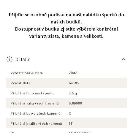
Přijďte se osobně podívat na naši nabídku šperků do
našich
butiků.
Dostupnost v butiku zjistíte výběrem konkrétní
varianty zlata, kamene a velikosti.
DETAILY
Vyberte barvu zlata
Žluté
Ryzost zlata
Au585
Přibližná hmotnost šperku
2.5 g
Přibližná váha všech kamenů
0.09000
Přibližná barva všech kamenů
G
Přibližná kvalita všech kamenů
SI1