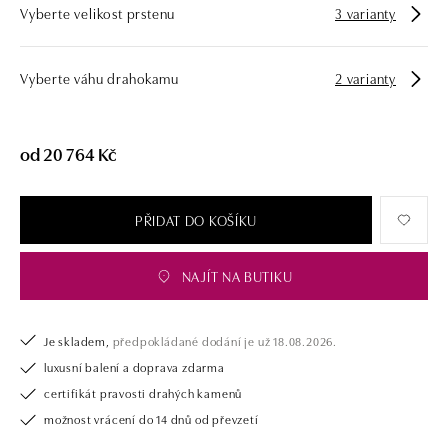
Vyberte velikost prstenu
3 varianty
námi pouze šperk, ale také chytrou investici.
Vyberte váhu drahokamu
2 varianty
od 20 764 Kč
PŘIDAT DO KOŠÍKU
NAJÍT NA BUTIKU
Je skladem,
předpokládané dodání je už 18.08.2026.
luxusní balení a doprava zdarma
certifikát pravosti drahých kamenů
možnost vrácení do 14 dnů od převzetí