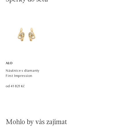
ALO diamonds OC Avion, Bratislava
Ivanská cesta 16, 821 04 Bratislava
tel.: +421 917 090 924, +421 915 344 725
dnes otevřeno od 09:00
ALO diamonds OC Eurovea, Bratislava
Pribinova 8, 811 09 Bratislava
tel.: +421 917 090 700, +421 918 777 670
dnes otevřeno od 10:00
ALO
Náušnice s diamanty
First Impression
od 41 821 Kč
Mohlo by vás zajímat