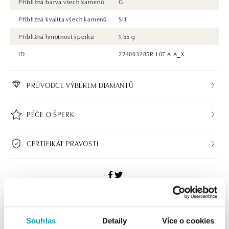
Přibližná barva všech kamenů
G
Přibližná kvalita všech kamenů
SI1
Přibližná hmotnost šperku
1.55 g
ID
224003285R.L07.A.A_X
PRŮVODCE VÝBĚREM DIAMANTŮ
PÉČE O ŠPERK
CERTIFIKÁT PRAVOSTI
ALO BUTIKY
Souhlas
Detaily
Více o cookies