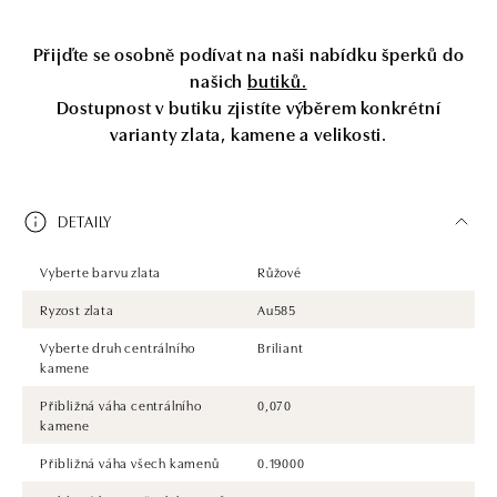
Přijďte se osobně podívat na naši nabídku šperků do
našich
butiků.
Dostupnost v butiku zjistíte výběrem konkrétní
varianty zlata, kamene a velikosti.
DETAILY
Vyberte barvu zlata
Růžové
Ryzost zlata
Au585
Vyberte druh centrálního
Briliant
kamene
Přibližná váha centrálního
0,070
kamene
Přibližná váha všech kamenů
0.19000