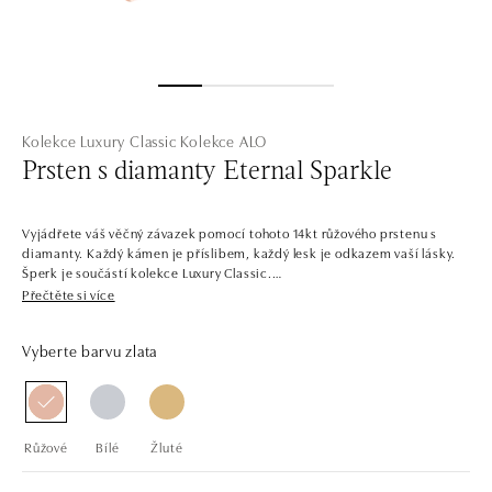
Kolekce Luxury Classic
Kolekce ALO
Prsten s diamanty Eternal Sparkle
Vyjádřete váš věčný závazek pomocí tohoto 14kt růžového prstenu s
diamanty. Každý kámen je příslibem, každý lesk je odkazem vaší lásky.
Šperk je součástí kolekce Luxury Classic.
Přečtěte si více
Starší sestra kolekce Classic First, pyšnící se ještě oslnivějším třpytem.
Luxury Classic dává hlavní slovo centrálním kamenům, jejichž třpyt
Vyberte barvu zlata
podporuje osázením menšími diamanty. Najdete v ní jemné a čisté
šperky i odvážnější kousky s barevnými drahokamy. Svůj vysněný
doplněk, nebo vytoužený zásnubní prsten si zde vybere opravdu každý.
Společnost ALO diamonds vyrábí v Čechách šperky z diamantů a
Růžové
Bílé
Žluté
drahých kamenů už téměř 30 let. Každý šperk je tak originál a je také
opatřen certifikátem pravosti a dodán v luxusním balení. Ať už vybíráte
zásnubní prsten nebo diamantový náramek či náhrdelník, nedarujete s