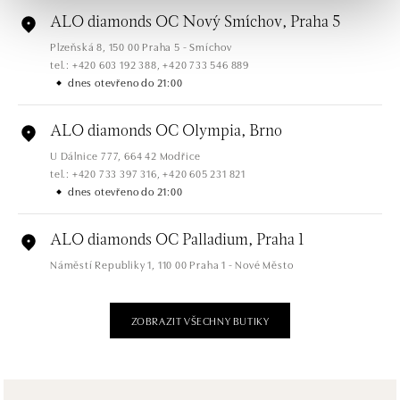
ALO diamonds OC Nový Smíchov, Praha 5
Plzeňská 8, 150 00 Praha 5 - Smíchov
tel.: +420 603 192 388, +420 733 546 889
dnes otevřeno do 21:00
ALO diamonds OC Olympia, Brno
U Dálnice 777, 664 42 Modřice
tel.: +420 733 397 316, +420 605 231 821
dnes otevřeno do 21:00
ALO diamonds OC Palladium, Praha 1
Náměstí Republiky 1, 110 00 Praha 1 - Nové Město
tel.: +420 736 501 900, +420 739 685 559
dnes otevřeno do 21:00
ZOBRAZIT VŠECHNY BUTIKY
ALO diamonds Pařížská, Praha 1
Pařížská 1076/7, 110 00 Praha 1
tel.: +420 737 939 202