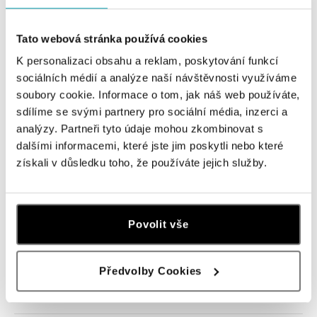
Navštivte naše butiky
Tato webová stránka používá cookies
K personalizaci obsahu a reklam, poskytování funkcí
sociálních médií a analýze naší návštěvnosti využíváme
soubory cookie. Informace o tom, jak náš web používáte,
sdílíme se svými partnery pro sociální média, inzerci a
analýzy. Partneři tyto údaje mohou zkombinovat s
dalšími informacemi, které jste jim poskytli nebo které
získali v důsledku toho, že používáte jejich služby.
Všechny
Česko
Slovensko
Povolit vše
ALO diamonds OC Forum Nová Karolina,
Ostrava
Jantarová 3344/4, 702 00 Ostrava-Moravská Ostrava
Předvolby Cookies
tel.: +420 603 166 013, +420 603 565 187
dnes otevřeno do 21:00