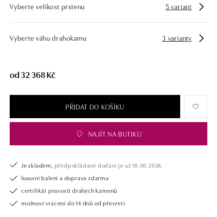
Vyberte velikost prstenu
5 variant
námi pouze šperk, ale také chytrou investici.
Vyberte váhu drahokamu
3 varianty
od 32 368 Kč
PŘIDAT DO KOŠÍKU
NAJÍT NA BUTIKU
Je skladem,
předpokládané dodání je už 18.08.2026.
luxusní balení a doprava zdarma
certifikát pravosti drahých kamenů
možnost vrácení do 14 dnů od převzetí