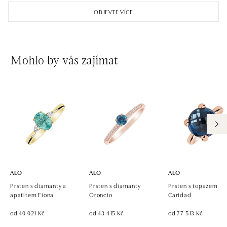
Einsteinova 18, 851 01 Bratislava
OBJEVTE VÍCE
tel.: +421 917 090 891
dnes otevřeno do 21:00
ALO diamonds OC Avion, Bratislava
Mohlo by vás zajímat
Ivanská cesta 16, 821 04 Bratislava
tel.: +421 917 090 924, +421 915 344 725
dnes otevřeno do 21:00
ALO diamonds OC Eurovea, Bratislava
Pribinova 8, 811 09 Bratislava
tel.: +421 917 090 700, +421 918 777 670
dnes otevřeno do 21:00
ALO
ALO
ALO
Prsten s diamanty a
Prsten s diamanty
Prsten s topazem
apatitem Fiona
Oroncio
Caridad
od 40 021 Kč
od 43 415 Kč
od 77 513 Kč