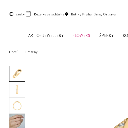
Přeskočit na hlavní obsah
česky
Rezervace schůzky
Butiky
Praha, Brno, Ostrava
ART OF JEWELLERY
FLOWERS
ŠPERKY
KO
Domů
Prsteny