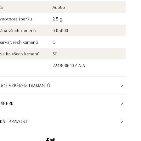
ta
Au585
 hmotnost šperku
2.5 g
 váha všech kamenů
0.05000
 barva všech kamenů
G
kvalita všech kamenů
SI1
224800643Z.A.A
DCE VÝBĚREM DIAMANTŮ
 ŠPERK
IKÁT PRAVOSTI