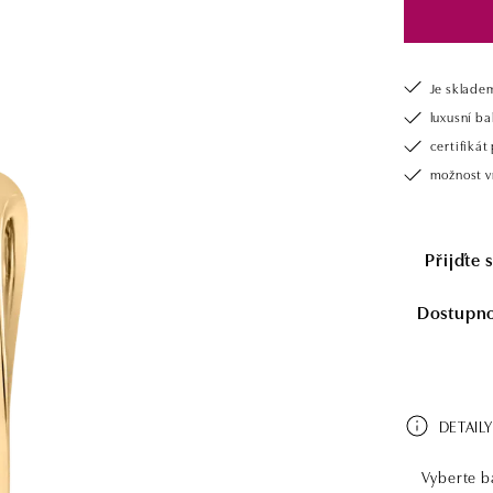
Je sklade
luxusní b
certifiká
možnost v
Přijďte 
Dostupnos
DETAILY
Vyberte ba