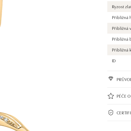
Ryzost zla
Přibližná
Přibližná
Přibližná
Přibližná 
ID
PRŮVO
PÉČE O
CERTIF