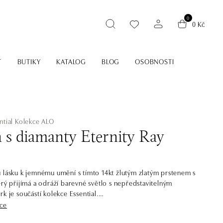
0
0 Kč
T
BUTIKY
KATALOG
BLOG
OSOBNOSTI
ntial
Kolekce ALO
n s diamanty Eternity Ray
 lásku k jemnému umění s tímto 14kt žlutým zlatým prstenem s
erý přijímá a odráží barevné světlo s nepředstavitelným
k je součástí kolekce Essential.
íce
perky jsou základem každé šperkovnice. Jsou nadčasové,