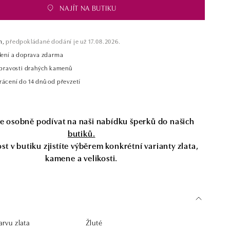
NAJÍT NA BUTIKU
m,
předpokládané dodání je už 17.08.2026.
alení a doprava zdarma
t pravosti drahých kamenů
rácení do 14 dnů od převzetí
se osobně podívat na naši nabídku šperků do našich
butiků.
t v butiku zjistíte výběrem konkrétní varianty zlata,
kamene a velikosti.
rvu zlata
Žluté