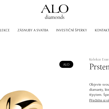
LEKCE
ZÁSNUBY A SVATBA
INVESTIČNÍ ŠPERKY
KONTAK
Kolekce Esse
ALO
Prste
Objevte svou
diamanty, kt
třpytem. Šper
Přečtěte si v
Diamantové š