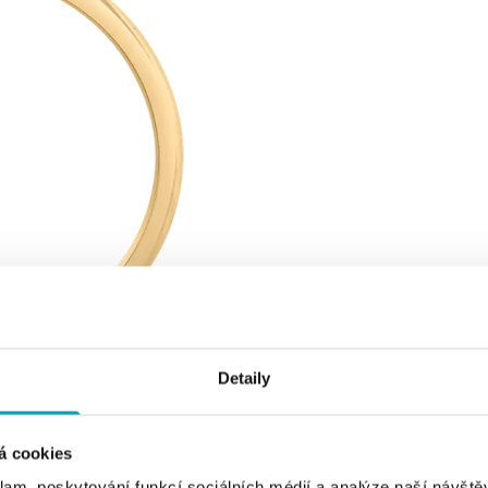
Detaily
á cookies
klam, poskytování funkcí sociálních médií a analýze naší návšt