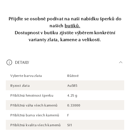
Přijďte se osobně podívat na naši nabídku šperků do
našich
butiků.
Dostupnost v butiku zjistíte výběrem konkrétní
varianty zlata, kamene a velikosti.
DETAILY
Vyberte barvu zlata
Růžové
Ryzost zlata
Au585
Přibližná hmotnost šperku
4.25 g
Přibližná váha všech kamenů
0.33000
Přibližná barva všech kamenů
F
Přibližná kvalita všech kamenů
SI1