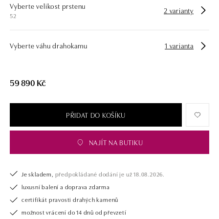
Vyberte velikost prstenu
opatřen certifikátem pravosti a dodán v luxusním balení. Ať už vybíráte
2 varianty
52
zásnubní prsten nebo diamantový náramek či náhrdelník, nedarujete s
námi pouze šperk, ale také chytrou investici.
Vyberte váhu drahokamu
1 varianta
59 890 Kč
PŘIDAT DO KOŠÍKU
NAJÍT NA BUTIKU
Je skladem,
předpokládané dodání je už 18.08.2026.
luxusní balení a doprava zdarma
certifikát pravosti drahých kamenů
možnost vrácení do 14 dnů od převzetí