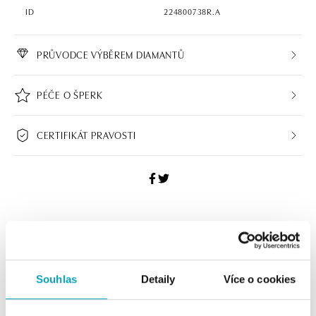
ID
224800738R.A
PRŮVODCE VÝBĚREM DIAMANTŮ
PÉČE O ŠPERK
CERTIFIKÁT PRAVOSTI
ALO BUTIKY
Navštivte naše butiky
Souhlas
Detaily
Více o cookies