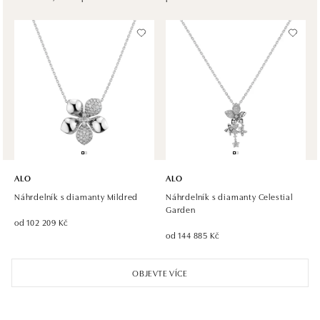
Chlumecká 765/6, 198 19 Praha 9
tel.: +420 605 226 128, +420 737 559 986
dnes otevřeno od 09:00
ALO diamonds, Westfield, Praha 4 - Chodov
Roztylská 2321/19, 148 00 Praha 4 - Chodov
tel.: +420 773 585 559, +420 730 802 800
dnes otevřeno od 09:00
ALO diamonds Hilton, Košice
Hlavná 123/1, 040 01 Košice
ALO
ALO
tel.: +421 911 854 322, +421 917 869 485
Náhrdelník s diamanty Mildred
Náhrdelník s diamanty Celestial
dnes otevřeno od 10:00
Garden
od 102 209 Kč
od 144 885 Kč
ALO diamonds OC Aupark, Bratislava
Einsteinova 18, 851 01 Bratislava
OBJEVTE VÍCE
tel.: +421 917 090 891
dnes otevřeno od 09:00