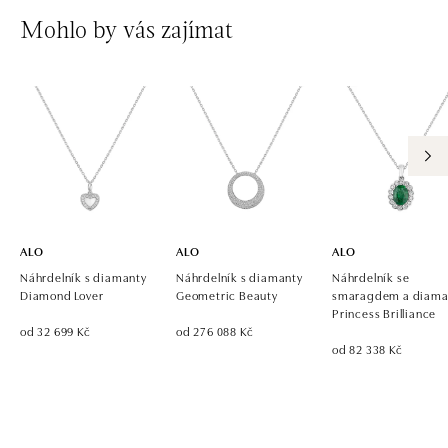
ALO diamonds OC Avion, Bratislava
Mohlo by vás zajímat
Ivanská cesta 16, 821 04 Bratislava
tel.: +421 917 090 924, +421 915 344 725
dnes otevřeno od 09:00
ALO diamonds OC Eurovea, Bratislava
Pribinova 8, 811 09 Bratislava
tel.: +421 917 090 700, +421 918 777 670
dnes otevřeno od 10:00
ALO
ALO
ALO
Náhrdelník s diamanty
Náhrdelník s diamanty
Náhrdelník se
Diamond Lover
Geometric Beauty
smaragdem a diama
Princess Brilliance
od 32 699 Kč
od 276 088 Kč
od 82 338 Kč