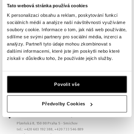
Tato webová stránka používá cookies
K personalizaci obsahu a reklam, poskytování funkcí
sociálních médií a analýze naší návštěvnosti využíváme
soubory cookie. Informace o tom, jak náš web používáte,
sdílíme se svými partnery pro sociální média, inzerci a
analýzy. Partneři tyto údaje mohou zkombinovat s
dalšími informacemi, které jste jim poskytli nebo které
Všechny
Česko
Slovensko
získali v důsledku toho, že používáte jejich služby.
ALO diamonds OC Forum Nová Karolina,
Ostrava
Povolit vše
Jantarová 3344/4, 702 00 Ostrava-Moravská Ostrava
tel.: +420 603 166 013, +420 603 565 187
dnes otevřeno od 09:00
Předvolby Cookies
ALO diamonds OC Nový Smíchov, Praha 5
Plzeňská 8, 150 00 Praha 5 - Smíchov
tel.: +420 603 192 388, +420 733 546 889