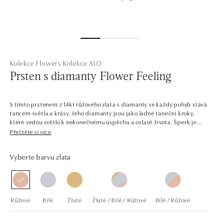
Kolekce Flowers
Kolekce ALO
Prsten s diamanty Flower Feeling
S tímto prstenem z 14kt růžového zlata s diamanty se každý pohyb stává
tancem světla a krásy. Jeho diamanty jsou jako ladné taneční kroky,
které vedou světlo k nekonečnému úspěchu a oslavě života. Šperk je
součástí kolekce Flowers.
Přečtěte si více
Rozkvetlá zahrada, která vyrostla ze zlata a diamantů. To je kolekce
Vyberte barvu zlata
Flowers, která si hraje s elegancí květů a lístků. Barevné i čiré diamanty
jsou zasazeny do žlutého, bílého a růžového zlata tvarovaného do
okouzlujících tradičních i exotických květin. Náramky, náušnice, prsteny
a náhrdelníky ALO diamonds v této kolekci zdobí nejčastěji královna
všech květin – růže.
Růžové
Bílé
Žluté
Žluté / Bílé / Růžové
Bílé / Růžové
Společnost ALO diamonds vyrábí v Čechách šperky z diamantů a
drahých kamenů už téměř 30 let. Každý šperk je tak originál a je také