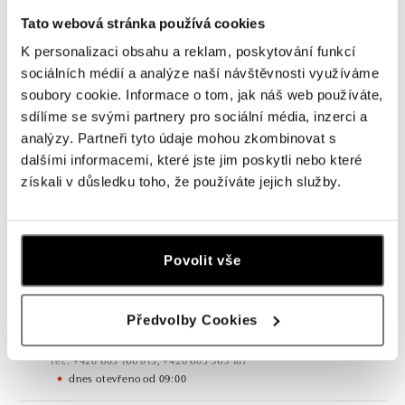
Navštivte naše butiky
Tato webová stránka používá cookies
K personalizaci obsahu a reklam, poskytování funkcí
sociálních médií a analýze naší návštěvnosti využíváme
soubory cookie. Informace o tom, jak náš web používáte,
sdílíme se svými partnery pro sociální média, inzerci a
analýzy. Partneři tyto údaje mohou zkombinovat s
dalšími informacemi, které jste jim poskytli nebo které
získali v důsledku toho, že používáte jejich služby.
Všechny
Česko
Slovensko
Povolit vše
ALO diamonds OC Forum Nová Karolina,
Ostrava
Předvolby Cookies
Jantarová 3344/4, 702 00 Ostrava-Moravská Ostrava
tel.: +420 603 166 013, +420 603 565 187
dnes otevřeno od 09:00