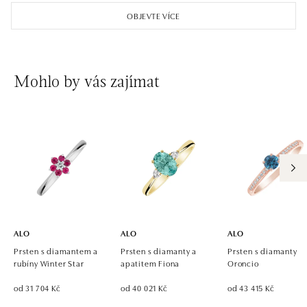
Einsteinova 18, 851 01 Bratislava
OBJEVTE VÍCE
tel.: +421 917 090 891
dnes otevřeno od 10:00
ALO diamonds OC Avion, Bratislava
Mohlo by vás zajímat
Ivanská cesta 16, 821 04 Bratislava
tel.: +421 917 090 924, +421 915 344 725
dnes otevřeno od 10:00
ALO diamonds OC Eurovea, Bratislava
Pribinova 8, 811 09 Bratislava
tel.: +421 917 090 700, +421 918 777 670
dnes otevřeno od 10:00
ALO
ALO
ALO
Prsten s diamantem a
Prsten s diamanty a
Prsten s diamanty
rubíny Winter Star
apatitem Fiona
Oroncio
od 31 704 Kč
od 40 021 Kč
od 43 415 Kč