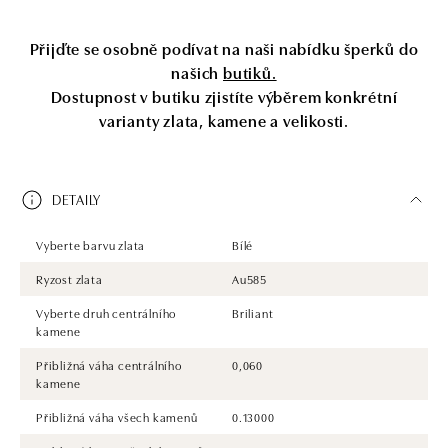
Přijďte se osobně podívat na naši nabídku šperků do
našich
butiků.
Dostupnost v butiku zjistíte výběrem konkrétní
varianty zlata, kamene a velikosti.
DETAILY
Vyberte barvu zlata
Bílé
Ryzost zlata
Au585
Vyberte druh centrálního
Briliant
kamene
Přibližná váha centrálního
0,060
kamene
Přibližná váha všech kamenů
0.13000