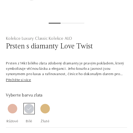
Kolekce Luxury Classic
Kolekce ALO
Prsten s diamanty Love Twist
Prsten z 14kt bílého zlata zdobený diamanty je pravým pokladem, který
symbolizuje věčnou lásku a eleganci. Jeho kouzlo a jasnost jsou
synonymem pro luxus a rafinovanost, činíce ho dokonalým darem pro
milovanou osobu. Šperk je součástí kolekce Luxury Classic.
Přečtěte si více
Starší sestra kolekce Classic First, pyšnící se ještě oslnivějším třpytem.
Vyberte barvu zlata
Luxury Classic dává hlavní slovo centrálním kamenům, jejichž třpyt
podporuje osázením menšími diamanty. Najdete v ní jemné a čisté
šperky i odvážnější kousky s barevnými drahokamy. Svůj vysněný
doplněk, nebo vytoužený zásnubní prsten si zde vybere opravdu každý.
Růžové
Bílé
Žluté
Společnost ALO diamonds vyrábí v Čechách šperky z diamantů a
drahých kamenů už téměř 30 let. Každý šperk je tak originál a je také
opatřen certifikátem pravosti a dodán v luxusním balení. Ať už vybíráte