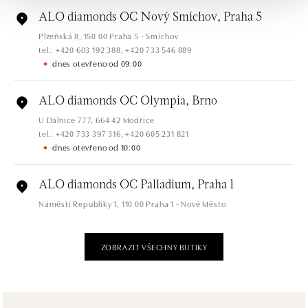
ALO diamonds OC Nový Smíchov, Praha 5
Plzeňská 8, 150 00 Praha 5 - Smíchov
tel.: +420 603 192 388, +420 733 546 889
dnes otevřeno od 09:00
ALO diamonds OC Olympia, Brno
U Dálnice 777, 664 42 Modřice
tel.: +420 733 397 316, +420 605 231 821
dnes otevřeno od 10:00
ALO diamonds OC Palladium, Praha 1
Náměstí Republiky 1, 110 00 Praha 1 - Nové Město
tel.: +420 736 501 900, +420 739 685 559
dnes otevřeno od 09:00
ZOBRAZIT VŠECHNY BUTIKY
ALO diamonds Pařížská, Praha 1
Pařížská 1076/7, 110 00 Praha 1
tel.: +420 737 939 202