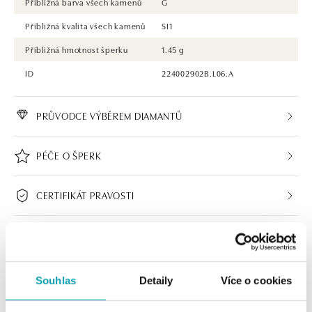
Přibližná barva všech kamenů
G
Přibližná kvalita všech kamenů
SI1
Přibližná hmotnost šperku
1.45 g
ID
224002902B.L06.A
PRŮVODCE VÝBĚREM DIAMANTŮ
PÉČE O ŠPERK
CERTIFIKÁT PRAVOSTI
Souhlas
Detaily
Více o cookies
ALO BUTIKY