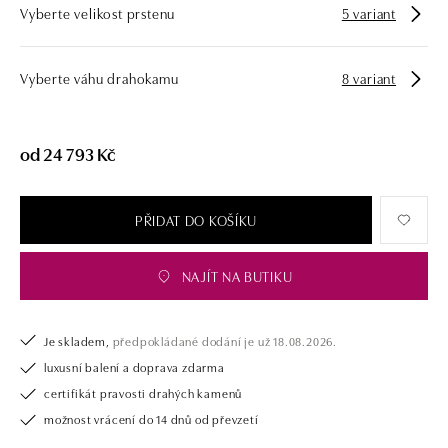
Vyberte velikost prstenu
5 variant
zásnubní prsten nebo diamantový náramek či náhrdelník, nedarujete s
námi pouze šperk, ale také chytrou investici.
Vyberte váhu drahokamu
8 variant
od 24 793 Kč
PŘIDAT DO KOŠÍKU
NAJÍT NA BUTIKU
Je skladem,
předpokládané dodání je už 18.08.2026.
luxusní balení a doprava zdarma
certifikát pravosti drahých kamenů
možnost vrácení do 14 dnů od převzetí