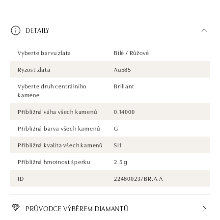
DETAILY
Vyberte barvu zlata
Bílé / Růžové
Ryzost zlata
Au585
Vyberte druh centrálního
Briliant
kamene
Přibližná váha všech kamenů
0.14000
Přibližná barva všech kamenů
G
Přibližná kvalita všech kamenů
SI1
Přibližná hmotnost šperku
2.5 g
ID
224800237BR.A.A
PRŮVODCE VÝBĚREM DIAMANTŮ