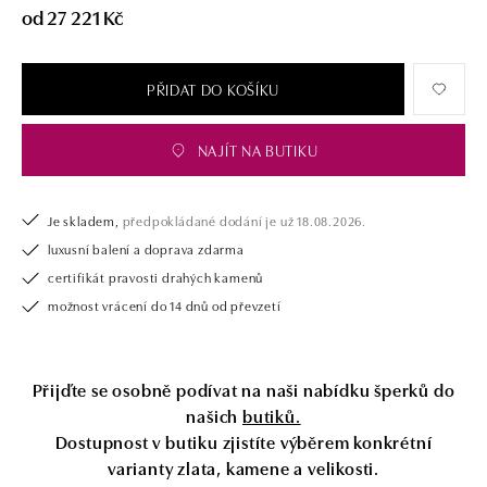
od 27 221 Kč
PŘIDAT DO KOŠÍKU
NAJÍT NA BUTIKU
Je skladem,
předpokládané dodání je už 18.08.2026.
luxusní balení a doprava zdarma
certifikát pravosti drahých kamenů
možnost vrácení do 14 dnů od převzetí
Přijďte se osobně podívat na naši nabídku šperků do
našich
butiků.
Dostupnost v butiku zjistíte výběrem konkrétní
varianty zlata, kamene a velikosti.