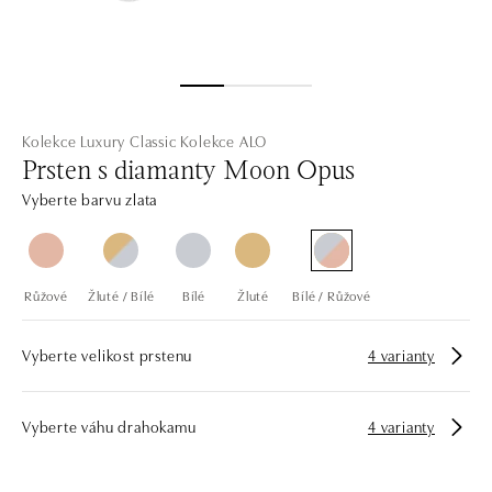
Kolekce Luxury Classic
Kolekce ALO
Prsten s diamanty Moon Opus
Vyberte barvu zlata
Růžové
Žluté / Bílé
Bílé
Žluté
Bílé / Růžové
Vyberte velikost prstenu
4 varianty
Vyberte váhu drahokamu
4 varianty