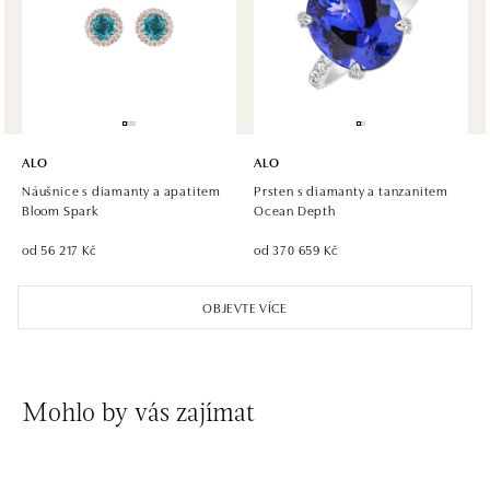
Roztylská 2321/19, 148 00 Praha 4 - Chodov
tel.: +420 773 585 559, +420 730 802 800
dnes otevřeno od 09:00
ALO diamonds Hilton, Košice
Hlavná 123/1, 040 01 Košice
ALO
ALO
tel.: +421 911 854 322, +421 917 869 485
Náušnice s diamanty a apatitem
Prsten s diamanty a tanzanitem
otevřeno v Pondělí od 09:00
Bloom Spark
Ocean Depth
od 56 217 Kč
od 370 659 Kč
ALO diamonds OC Aupark, Bratislava
Einsteinova 18, 851 01 Bratislava
OBJEVTE VÍCE
tel.: +421 917 090 891
dnes otevřeno od 09:00
ALO diamonds OC Avion, Bratislava
Mohlo by vás zajímat
Ivanská cesta 16, 821 04 Bratislava
tel.: +421 917 090 924, +421 915 344 725
dnes otevřeno od 09:00