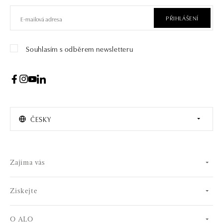
PŘIHLÁŠENÍ
Souhlasím s odběrem newsletteru
ČESKY
Zajíma vás
Získejte
O ALO