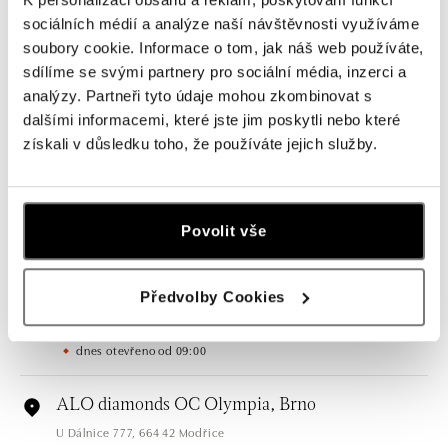
sociálních médií a analýze naší návštěvnosti využíváme
soubory cookie. Informace o tom, jak náš web používáte,
sdílíme se svými partnery pro sociální média, inzerci a
Všechny
Česko
Slovensko
analýzy. Partneři tyto údaje mohou zkombinovat s
dalšími informacemi, které jste jim poskytli nebo které
ALO diamonds OC Forum Nová Karolina,
získali v důsledku toho, že používáte jejich služby.
Ostrava
Jantarová 3344/4, 702 00 Ostrava-Moravská Ostrava
tel.: +420 603 166 013, +420 603 565 187
dnes otevřeno od 09:00
Povolit vše
ALO diamonds OC Nový Smíchov, Praha 5
Předvolby Cookies
Plzeňská 8, 150 00 Praha 5 - Smíchov
tel.: +420 603 192 388, +420 733 546 889
dnes otevřeno od 09:00
ALO diamonds OC Olympia, Brno
U Dálnice 777, 664 42 Modřice