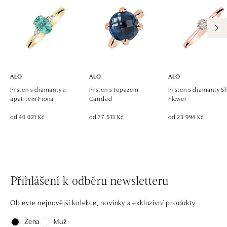
ALO diamonds OC Eurovea, Bratislava
Pribinova 8, 811 09 Bratislava
tel.: +421 917 090 700, +421 918 777 670
dnes otevřeno od 10:00
ALO
ALO
ALO
Prsten s diamanty a
Prsten s topazem
Prsten s diamanty S
apatitem Fiona
Caridad
Flower
od 40 021 Kč
od 77 513 Kč
od 23 994 Kč
Přihlášení k odběru newsletteru
Objevte nejnovější kolekce, novinky a exkluzivní produkty.
Žena
Muž