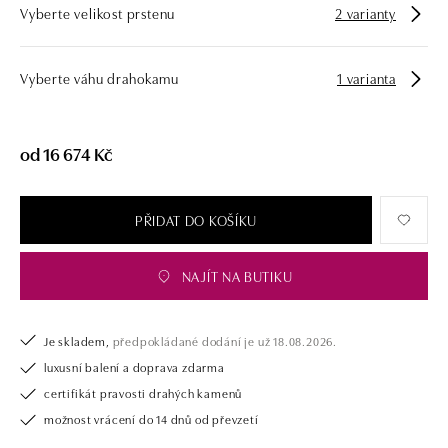
Vyberte velikost prstenu
2 varianty
zásnubní prsten nebo diamantový náramek či náhrdelník, nedarujete s
námi pouze šperk, ale také chytrou investici.
Vyberte váhu drahokamu
1 varianta
od 16 674 Kč
PŘIDAT DO KOŠÍKU
NAJÍT NA BUTIKU
Je skladem,
předpokládané dodání je už 18.08.2026.
luxusní balení a doprava zdarma
certifikát pravosti drahých kamenů
možnost vrácení do 14 dnů od převzetí