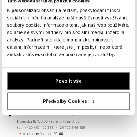
Tato webová stránka používá cookies
K personalizaci obsahu a reklam, poskytování funkcí
sociálních médií a analýze naší návštěvnosti využíváme
soubory cookie. Informace o tom, jak náš web používáte,
sdílíme se svými partnery pro sociální média, inzerci a
analýzy. Partneři tyto údaje mohou zkombinovat s
dalšími informacemi, které jste jim poskytli nebo které
Všechny
Česko
Slovensko
získali v důsledku toho, že používáte jejich služby.
ALO diamonds OC Forum Nová Karolina,
Ostrava
Povolit vše
Jantarová 3344/4, 702 00 Ostrava-Moravská Ostrava
tel.: +420 603 166 013, +420 603 565 187
dnes otevřeno od 09:00
Předvolby Cookies
ALO diamonds OC Nový Smíchov, Praha 5
Plzeňská 8, 150 00 Praha 5 - Smíchov
tel.: +420 603 192 388, +420 733 546 889
dnes otevřeno od 09:00