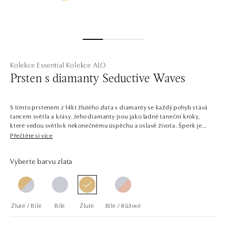
Kolekce Essential
Kolekce ALO
Prsten s diamanty Seductive Waves
S tímto prstenem z 14kt žlutého zlata s diamanty se každý pohyb stává
tancem světla a krásy. Jeho diamanty jsou jako ladné taneční kroky,
které vedou světlo k nekonečnému úspěchu a oslavě života. Šperk je
součástí kolekce Essential.
Přečtěte si více
Diamantové šperky jsou základem každé šperkovnice. Jsou nadčasové,
Vyberte barvu zlata
elegantní a dají se do nekonečna kombinovat. Náušnice, náhrdelníky a
prsteny, které vypadají skvěle v setu i samostatně, kombinují všechny
barvy zlata a jemných diamantů. Není tedy divu, že tato kolekce je
dlouhodobě tou nejoblíbenější.
Žluté / Bílé
Bílé
Žluté
Bílé / Růžové
Společnost ALO diamonds vyrábí v Čechách šperky z diamantů a
drahých kamenů už téměř 30 let. Každý šperk je tak originál a je také
opatřen certifikátem pravosti a dodán v luxusním balení. Ať už vybíráte