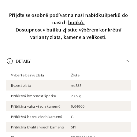
Přijďte se osobně podívat na naši nabídku šperků do
našich
butiků.
Dostupnost v butiku zjistíte výběrem konkrétní
varianty zlata, kamene a velikosti.
DETAILY
Vyberte barvu zlata
Žluté
Ryzost zlata
Au585
Přibližná hmotnost šperku
2.65 g
Přibližná váha všech kamenů
0.04000
Přibližná barva všech kamenů
G
Přibližná kvalita všech kamenů
SI1