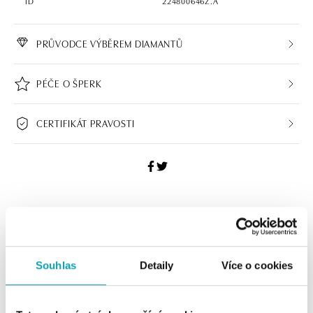
ID
224800646Z.A
PRŮVODCE VÝBĚREM DIAMANTŮ
PÉČE O ŠPERK
CERTIFIKÁT PRAVOSTI
ALO BUTIKY
Navštivte naše butiky
Souhlas
Detaily
Více o cookies