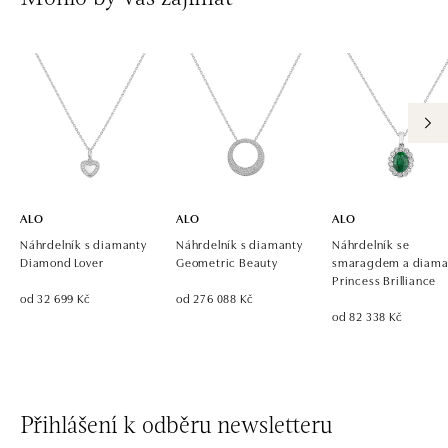
ALO diamonds OC Avion, Bratislava
Ivanská cesta 16, 821 04 Bratislava
tel.: +421 917 090 924, +421 915 344 725
dnes otevřeno od 09:00
ALO diamonds OC Eurovea, Bratislava
Pribinova 8, 811 09 Bratislava
tel.: +421 917 090 700, +421 918 777 670
dnes otevřeno od 10:00
ALO
ALO
ALO
Náhrdelník s diamanty
Náhrdelník s diamanty
Náhrdelník se
Diamond Lover
Geometric Beauty
smaragdem a diama
Princess Brilliance
od 32 699 Kč
od 276 088 Kč
od 82 338 Kč
Přihlášení k odběru newsletteru