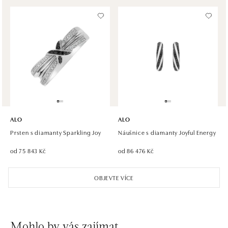
tel.: +420 605 226 128, +420 737 559 986
dnes otevřeno od 09:00
ALO diamonds, Westfield, Praha 4 - Chodov
Roztylská 2321/19, 148 00 Praha 4 - Chodov
tel.: +420 773 585 559, +420 730 802 800
dnes otevřeno od 09:00
ALO diamonds Hilton, Košice
Hlavná 123/1, 040 01 Košice
ALO
ALO
tel.: +421 911 854 322, +421 917 869 485
Prsten s diamanty Sparkling Joy
Náušnice s diamanty Joyful Energy
dnes otevřeno od 10:00
od 75 843 Kč
od 86 476 Kč
ALO diamonds OC Aupark, Bratislava
OBJEVTE VÍCE
Einsteinova 18, 851 01 Bratislava
tel.: +421 917 090 891
dnes otevřeno od 09:00
Mohlo by vás zajímat