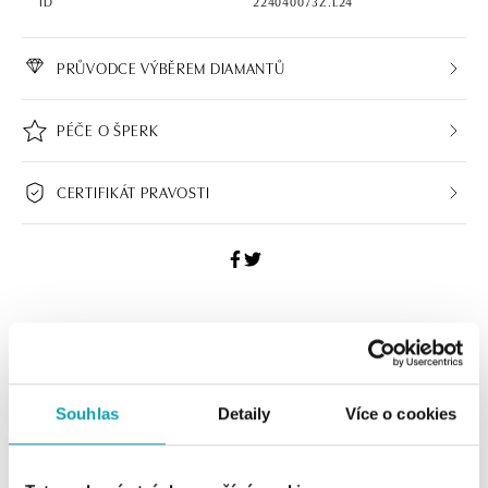
ID
224040073Z.L24
PRŮVODCE VÝBĚREM DIAMANTŮ
PÉČE O ŠPERK
CERTIFIKÁT PRAVOSTI
ALO BUTIKY
Navštivte naše butiky
Souhlas
Detaily
Více o cookies