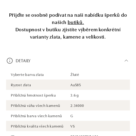
Přijďte se osobně podívat na naši nabídku šperků do
našich
butiků.
Dostupnost v butiku zjistíte výběrem konkrétní
varianty zlata, kamene a velikosti.
DETAILY
Vyberte barvu zlata
Žluté
Ryzost zlata
Au585
Přibližná hmotnost šperku
3.6 g
Přibližná váha všech kamenů
2.34000
Přibližná barva všech kamenů
G
Přibližná kvalita všech kamenů
VS