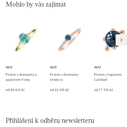
ALO diamonds OC Avion, Bratislava
Mohlo by vás zajímat
Ivanská cesta 16, 821 04 Bratislava
tel.: +421 917 090 924, +421 915 344 725
dnes otevřeno do 21:00
ALO diamonds OC Eurovea, Bratislava
Pribinova 8, 811 09 Bratislava
tel.: +421 917 090 700, +421 918 777 670
dnes otevřeno do 21:00
ALO
ALO
ALO
Prsten s diamanty a
Prsten s diamanty
Prsten s topazem
apatitem Fiona
Oroncio
Caridad
od 40 021 Kč
od 43 415 Kč
od 77 513 Kč
Přihlášení k odběru newsletteru