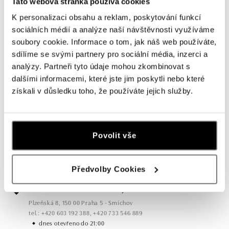
Tato webová stránka používá cookies
K personalizaci obsahu a reklam, poskytování funkcí
sociálních médií a analýze naší návštěvnosti využíváme
soubory cookie. Informace o tom, jak náš web používáte,
sdílíme se svými partnery pro sociální média, inzerci a
analýzy. Partneři tyto údaje mohou zkombinovat s
dalšími informacemi, které jste jim poskytli nebo které
Všechny
Česko
Slovensko
získali v důsledku toho, že používáte jejich služby.
ALO diamonds OC Forum Nová Karolina,
Ostrava
Povolit vše
Jantarová 3344/4, 702 00 Ostrava-Moravská Ostrava
tel.: +420 603 166 013, +420 603 565 187
dnes otevřeno do 21:00
Předvolby Cookies
ALO diamonds OC Nový Smíchov, Praha 5
Plzeňská 8, 150 00 Praha 5 - Smíchov
tel.: +420 603 192 388, +420 733 546 889
dnes otevřeno do 21:00