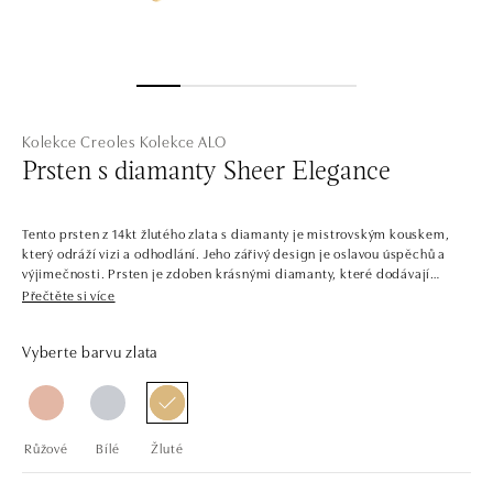
Kolekce Creoles
Kolekce ALO
Prsten s diamanty Sheer Elegance
Tento prsten z 14kt žlutého zlata s diamanty je mistrovským kouskem,
který odráží vizi a odhodlání. Jeho zářivý design je oslavou úspěchů a
výjimečnosti. Prsten je zdoben krásnými diamanty, které dodávají
tomuto klenotu nesmírnou eleganci a šarm. Šperk je součástí kolekce
Přečtěte si více
Creoles.
Vyberte barvu zlata
Nekonečný pocit luxusu ztělesněný do kruhových šperků kolekce Creoles.
Náušnice a prsteny ctí jednoduché tvary a veškerou pozornost tak
nechávají dokonale broušeným diamantům různých velikostí. Čiré i
barevné kameny tak dávají vzniknout sladěným setům, které lze různě
doplňovat a obměňovat.
Růžové
Bílé
Žluté
Společnost ALO diamonds vyrábí v Čechách šperky z diamantů a
drahých kamenů už téměř 30 let. Každý šperk je tak originál a je také