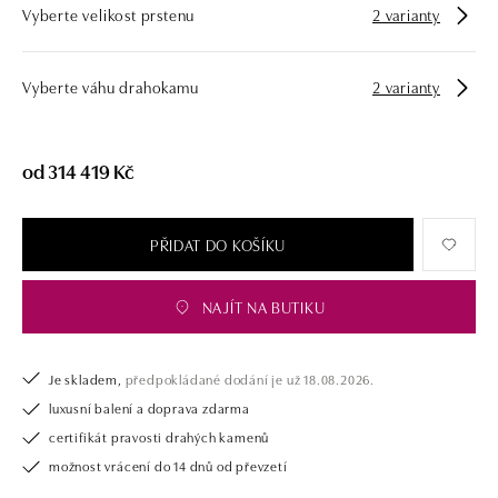
Vyberte velikost prstenu
2 varianty
opatřen certifikátem pravosti a dodán v luxusním balení. Ať už vybíráte
zásnubní prsten nebo diamantový náramek či náhrdelník, nedarujete s
námi pouze šperk, ale také chytrou investici.
Vyberte váhu drahokamu
2 varianty
od 314 419 Kč
PŘIDAT DO KOŠÍKU
NAJÍT NA BUTIKU
Je skladem,
předpokládané dodání je už 18.08.2026.
luxusní balení a doprava zdarma
certifikát pravosti drahých kamenů
možnost vrácení do 14 dnů od převzetí