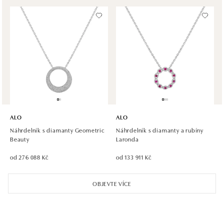
tel.: +420 605 226 128, +420 737 559 986
dnes otevřeno do 21:00
ALO diamonds, Westfield, Praha 4 - Chodov
Roztylská 2321/19, 148 00 Praha 4 - Chodov
tel.: +420 773 585 559, +420 730 802 800
dnes otevřeno do 21:00
ALO diamonds Hilton, Košice
Hlavná 123/1, 040 01 Košice
ALO
ALO
tel.: +421 911 854 322, +421 917 869 485
Náhrdelník s diamanty Geometric
Náhrdelník s diamanty a rubíny
otevřeno v Pondělí od 09:00
Beauty
Laronda
od 276 088 Kč
od 133 911 Kč
ALO diamonds OC Aupark, Bratislava
Einsteinova 18, 851 01 Bratislava
OBJEVTE VÍCE
tel.: +421 917 090 891
dnes otevřeno do 21:00