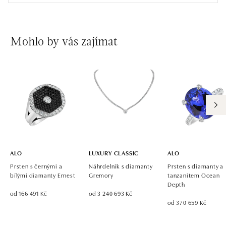
dnes otevřeno do 21:00
ALO diamonds OC Avion, Bratislava
Mohlo by vás zajímat
Ivanská cesta 16, 821 04 Bratislava
tel.: +421 917 090 924, +421 915 344 725
dnes otevřeno do 21:00
ALO diamonds OC Eurovea, Bratislava
Pribinova 8, 811 09 Bratislava
tel.: +421 917 090 700, +421 918 777 670
dnes otevřeno do 21:00
ALO
LUXURY CLASSIC
ALO
Prsten s černými a
Náhrdelník s diamanty
Prsten s diamanty a
bílými diamanty Ernest
Gremory
tanzanitem Ocean
Depth
od 166 491 Kč
od 3 240 693 Kč
od 370 659 Kč