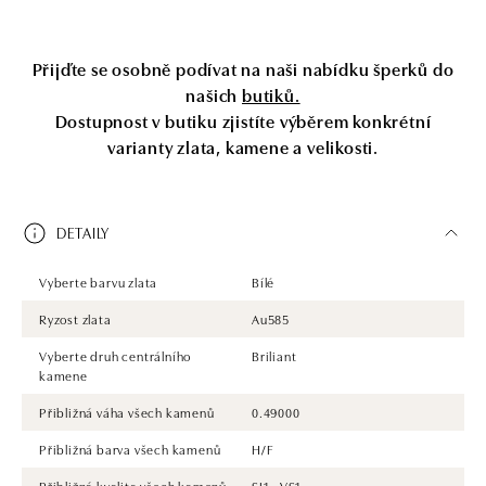
Přijďte se osobně podívat na naši nabídku šperků do
našich
butiků.
Dostupnost v butiku zjistíte výběrem konkrétní
varianty zlata, kamene a velikosti.
DETAILY
Vyberte barvu zlata
Bílé
Ryzost zlata
Au585
Vyberte druh centrálního
Briliant
kamene
Přibližná váha všech kamenů
0.49000
Přibližná barva všech kamenů
H/F
Přibližná kvalita všech kamenů
SI1 - VS1