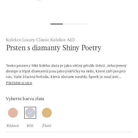
Kolekce Luxury Classic
Kolekce ALO
Prsten s diamanty Shiny Poetry
Tento prsten z 14kt bílého zlata je jako věčný příslib štěstí. Jeho jemný
design a třpyt diamantů jsou jako jiskřičky na nebi, které září jen pro
vás. Vaše šťastná hvězda, která zůstane navždy. Šperk je součástí
kolekce Luxury Classic.
Přečtěte si více
Starší sestra kolekce Classic First, pyšnící se ještě oslnivějším třpytem.
Vyberte barvu zlata
Luxury Classic dává hlavní slovo centrálním kamenům, jejichž třpyt
podporuje osázením menšími diamanty. Najdete v ní jemné a čisté
šperky i odvážnější kousky s barevnými drahokamy. Svůj vysněný
doplněk, nebo vytoužený zásnubní prsten si zde vybere opravdu každý.
Růžové
Bílé
Žluté
Společnost ALO diamonds vyrábí v Čechách šperky z diamantů a
drahých kamenů už téměř 30 let. Každý šperk je tak originál a je také
opatřen certifikátem pravosti a dodán v luxusním balení. Ať už vybíráte