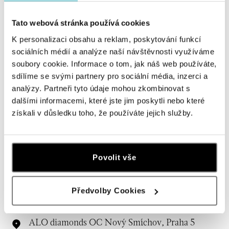
Tato webová stránka používá cookies
K personalizaci obsahu a reklam, poskytování funkcí
sociálních médií a analýze naší návštěvnosti využíváme
soubory cookie. Informace o tom, jak náš web používáte,
sdílíme se svými partnery pro sociální média, inzerci a
analýzy. Partneři tyto údaje mohou zkombinovat s
dalšími informacemi, které jste jim poskytli nebo které
získali v důsledku toho, že používáte jejich služby.
Všechny
Česko
Slovensko
ALO diamonds OC Forum Nová Karolina,
Povolit vše
Ostrava
Jantarová 3344/4, 702 00 Ostrava-Moravská Ostrava
tel.: +420 603 166 013, +420 603 565 187
Předvolby Cookies
dnes otevřeno do 21:00
ALO diamonds OC Nový Smíchov, Praha 5