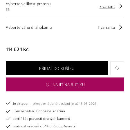
Vyberte velikost prstenu
zásnubní prsten nebo diamantový náramek či náhrdelník, nedarujete s
7 variant
55
námi pouze šperk, ale také chytrou investici.
Vyberte váhu drahokamu
1 varianta
114 624 Kč
PŘIDAT DO KOŠÍKU
NAJÍT NA BUTIKU
Je skladem,
předpokládané dodání je už 18.08.2026.
luxusní balení a doprava zdarma
certifikát pravosti drahých kamenů
možnost vrácení do 14 dnů od převzetí