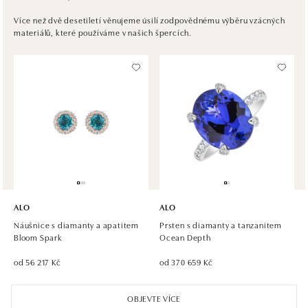
ALO diamonds Westfield Černý most, Praha 9
Více než dvě desetiletí věnujeme úsilí zodpovědnému výběru vzácných
materiálů, které používáme v našich špercích.
Chlumecká 765/6, 198 19 Praha 9
tel.: +420 605 226 128, +420 737 559 986
dnes otevřeno do 21:00
ALO diamonds, Westfield, Praha 4 - Chodov
Roztylská 2321/19, 148 00 Praha 4 - Chodov
tel.: +420 773 585 559, +420 730 802 800
dnes otevřeno do 21:00
ALO diamonds Hilton, Košice
Hlavná 123/1, 040 01 Košice
ALO
ALO
tel.: +421 911 854 322, +421 917 869 485
Náušnice s diamanty a apatitem
Prsten s diamanty a tanzanitem
otevřeno v Pondělí od 09:00
Bloom Spark
Ocean Depth
od 56 217 Kč
od 370 659 Kč
ALO diamonds OC Aupark, Bratislava
Einsteinova 18, 851 01 Bratislava
OBJEVTE VÍCE
tel.: +421 917 090 891