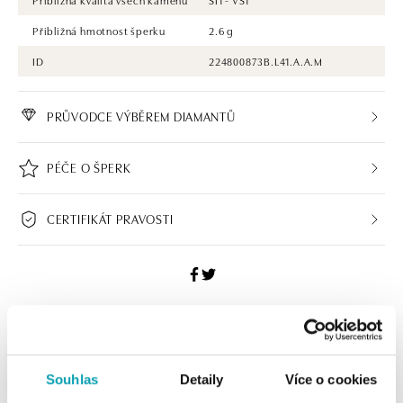
Přibližná hmotnost šperku
2.6 g
ID
224800873B.L41.A.A.M
PRŮVODCE VÝBĚREM DIAMANTŮ
PÉČE O ŠPERK
CERTIFIKÁT PRAVOSTI
ALO BUTIKY
Souhlas
Detaily
Více o cookies
Navštivte naše butiky