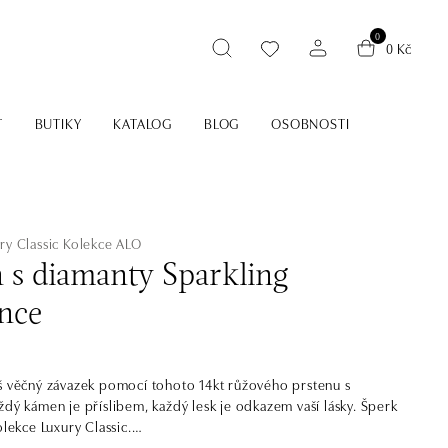
0
0 Kč
T
BUTIKY
KATALOG
BLOG
OSOBNOSTI
ry Classic
Kolekce ALO
n s diamanty Sparkling
nce
š věčný závazek pomocí tohoto 14kt růžového prstenu s
ždý kámen je příslibem, každý lesk je odkazem vaší lásky. Šperk
olekce Luxury Classic.