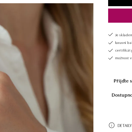
Je sklade
luxusní b
certifiká
možnost v
Přijďte 
Dostupnos
DETAILY