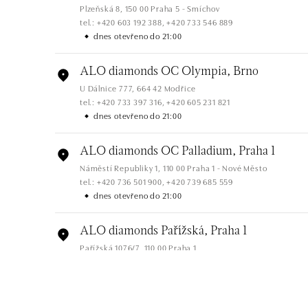
Plzeňská 8, 150 00 Praha 5 - Smíchov
tel.: +420 603 192 388, +420 733 546 889
dnes otevřeno do 21:00
ALO diamonds OC Olympia, Brno
U Dálnice 777, 664 42 Modřice
tel.: +420 733 397 316, +420 605 231 821
dnes otevřeno do 21:00
ALO diamonds OC Palladium, Praha 1
Náměstí Republiky 1, 110 00 Praha 1 - Nové Město
tel.: +420 736 501 900, +420 739 685 559
dnes otevřeno do 21:00
ALO diamonds Pařížská, Praha 1
Pařížská 1076/7, 110 00 Praha 1
tel.: +420 737 939 202
dnes otevřeno do 19:00