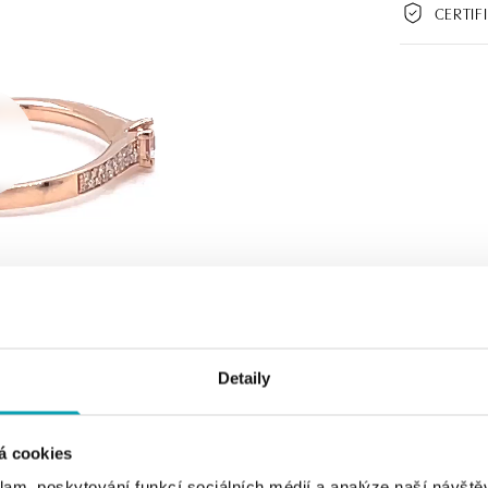
CERTIF
Detaily
á cookies
klam, poskytování funkcí sociálních médií a analýze naší návšt