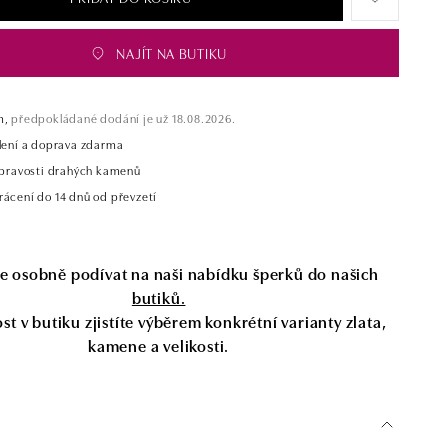
NAJÍT NA BUTIKU
m,
předpokládané dodání je už 18.08.2026.
alení a doprava zdarma
t pravosti drahých kamenů
rácení do 14 dnů od převzetí
se osobně podívat na naši nabídku šperků do našich
butiků.
t v butiku zjistíte výběrem konkrétní varianty zlata,
kamene a velikosti.