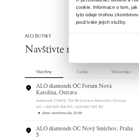
cookie. Informace o tom, jak
tyto údaje mohou zkombinovat
používáte jejich služby.
ALO BUTIKY
Navštivte naše butiky
Všechny
Česko
Slovensko
ALO diamonds OC Forum Nová
Karolina, Ostrava
Jantarová 3344/4, 702 00 Ostrava-Moravská Ostrava
tel.: +420 603 166 013, +420 603 565 187
dnes otevřeno do 21:00
ALO diamonds OC Nový Smíchov, Praha
5