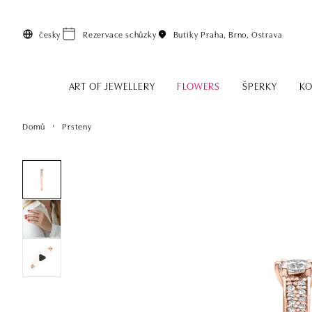
Přeskočit na hlavní obsah
česky
Rezervace schůzky
Butiky
Praha, Brno, Ostrava
ART OF JEWELLERY
FLOWERS
ŠPERKY
KO
Domů
Prsteny