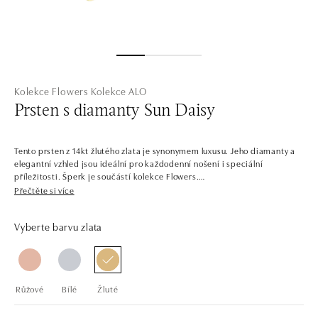
Kolekce Flowers
Kolekce ALO
Prsten s diamanty Sun Daisy
Tento prsten z 14kt žlutého zlata je synonymem luxusu. Jeho diamanty a
elegantní vzhled jsou ideální pro každodenní nošení i speciální
příležitosti. Šperk je součástí kolekce Flowers.
Přečtěte si více
Rozkvetlá zahrada, která vyrostla ze zlata a diamantů. To je kolekce
Flowers, která si hraje s elegancí květů a lístků. Barevné i čiré diamanty
Vyberte barvu zlata
jsou zasazeny do žlutého, bílého a růžového zlata tvarovaného do
okouzlujících tradičních i exotických květin. Náramky, náušnice, prsteny
a náhrdelníky ALO diamonds v této kolekci zdobí nejčastěji královna
všech květin – růže.
Růžové
Bílé
Žluté
Společnost ALO diamonds vyrábí v Čechách šperky z diamantů a
drahých kamenů už téměř 30 let. Každý šperk je tak originál a je také
opatřen certifikátem pravosti a dodán v luxusním balení. Ať už vybíráte