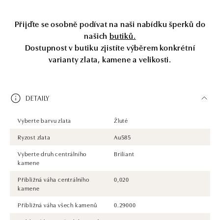
Přijďte se osobně podívat na naši nabídku šperků do
našich
butiků.
Dostupnost v butiku zjistíte výběrem konkrétní
varianty zlata, kamene a velikosti.
DETAILY
Vyberte barvu zlata
Žluté
Ryzost zlata
Au585
Vyberte druh centrálního
Briliant
kamene
Přibližná váha centrálního
0,020
kamene
Přibližná váha všech kamenů
0.29000