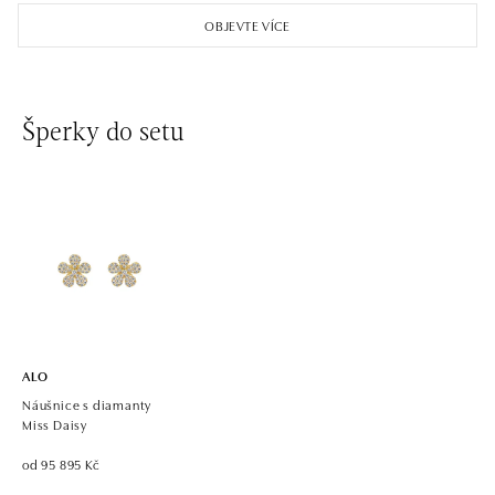
Einsteinova 18, 851 01 Bratislava
OBJEVTE VÍCE
tel.: +421 917 090 891
dnes otevřeno od 09:00
ALO diamonds OC Avion, Bratislava
Šperky do setu
Ivanská cesta 16, 821 04 Bratislava
tel.: +421 917 090 924, +421 915 344 725
dnes otevřeno od 09:00
ALO diamonds OC Eurovea, Bratislava
Pribinova 8, 811 09 Bratislava
tel.: +421 917 090 700, +421 918 777 670
dnes otevřeno od 10:00
ALO
Náušnice s diamanty
Miss Daisy
od 95 895 Kč