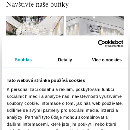
Navštivte naše butiky
Souhlas
Detaily
Více o cookies
Všechny
Česko
Slovensko
Tato webová stránka používá cookies
K personalizaci obsahu a reklam, poskytování funkcí
ALO diamonds OC Forum Nová Karolina,
sociálních médií a analýze naší návštěvnosti využíváme
Ostrava
soubory cookie. Informace o tom, jak náš web používáte,
Jantarová 3344/4, 702 00 Ostrava-Moravská Ostrava
sdílíme se svými partnery pro sociální média, inzerci a
tel.: +420 603 166 013, +420 603 565 187
analýzy. Partneři tyto údaje mohou zkombinovat s
dnes otevřeno od 09:00
dalšími informacemi, které jste jim poskytli nebo které