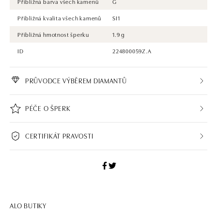
Přibližná barva všech kamenů
G
Přibližná kvalita všech kamenů
SI1
Přibližná hmotnost šperku
1.9 g
ID
224800059Z.A
PRŮVODCE VÝBĚREM DIAMANTŮ
PÉČE O ŠPERK
CERTIFIKÁT PRAVOSTI
ALO BUTIKY