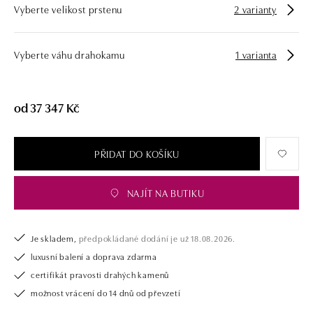
Vyberte velikost prstenu
2 varianty
zásnubní prsten nebo diamantový náramek či náhrdelník, nedarujete s
námi pouze šperk, ale také chytrou investici.
Vyberte váhu drahokamu
1 varianta
od 37 347 Kč
PŘIDAT DO KOŠÍKU
NAJÍT NA BUTIKU
Je skladem,
předpokládané dodání je už 18.08.2026.
luxusní balení a doprava zdarma
certifikát pravosti drahých kamenů
možnost vrácení do 14 dnů od převzetí