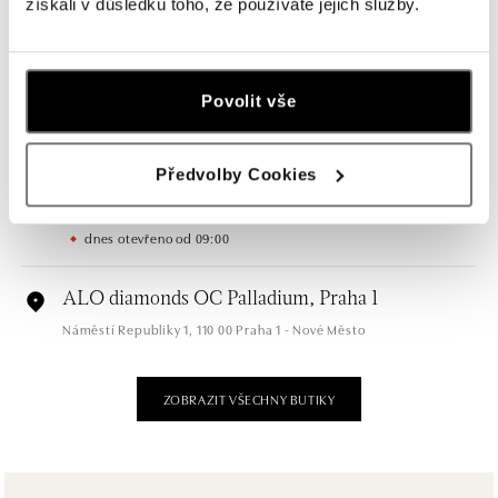
získali v důsledku toho, že používáte jejich služby.
ALO diamonds OC Nový Smíchov, Praha 5
Plzeňská 8, 150 00 Praha 5 - Smíchov
tel.: +420 603 192 388, +420 733 546 889
Povolit vše
dnes otevřeno od 09:00
ALO diamonds OC Olympia, Brno
Předvolby Cookies
U Dálnice 777, 664 42 Modřice
tel.: +420 733 397 316, +420 605 231 821
dnes otevřeno od 09:00
ALO diamonds OC Palladium, Praha 1
Náměstí Republiky 1, 110 00 Praha 1 - Nové Město
tel.: +420 736 501 900, +420 739 685 559
dnes otevřeno od 09:00
ZOBRAZIT VŠECHNY BUTIKY
ALO diamonds Pařížská, Praha 1
Pařížská 1076/7, 110 00 Praha 1
tel.: +420 737 939 202