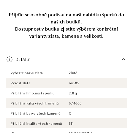
Přijďte se osobně podívat na naši nabídku šperků do
našich
butiků.
Dostupnost v butiku zjistíte výběrem konkrétní
varianty zlata, kamene a velikosti.
DETAILY
Vyberte barvu zlata
Žluté
Ryzost zlata
Au585
Přibližná hmotnost šperku
2.8 g
Přibližná váha všech kamenů
0.14000
Přibližná barva všech kamenů
G
Přibližná kvalita všech kamenů
SI1