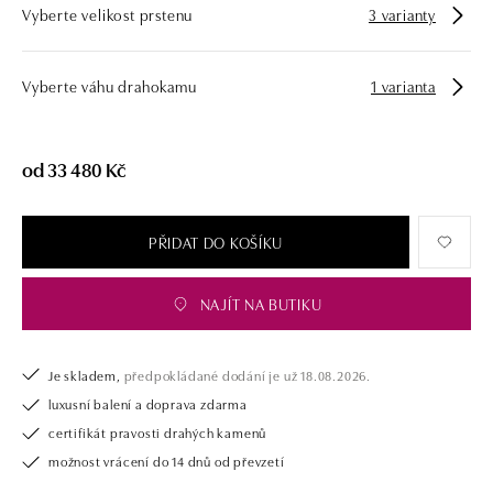
Vyberte velikost prstenu
3 varianty
námi pouze šperk, ale také chytrou investici.
Vyberte váhu drahokamu
1 varianta
od 33 480 Kč
PŘIDAT DO KOŠÍKU
NAJÍT NA BUTIKU
Je skladem,
předpokládané dodání je už 18.08.2026.
luxusní balení a doprava zdarma
certifikát pravosti drahých kamenů
možnost vrácení do 14 dnů od převzetí