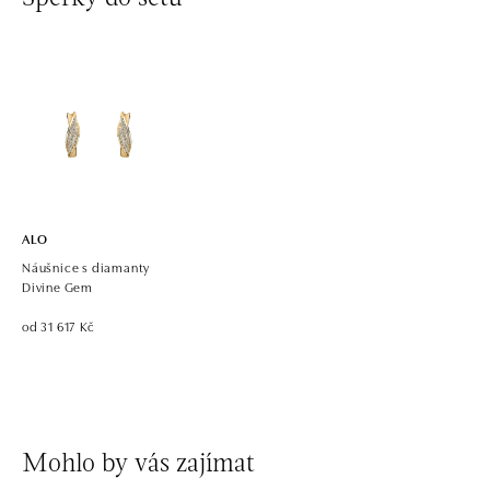
ALO diamonds OC Avion, Bratislava
Ivanská cesta 16, 821 04 Bratislava
tel.: +421 917 090 924, +421 915 344 725
dnes otevřeno do 21:00
ALO diamonds OC Eurovea, Bratislava
Pribinova 8, 811 09 Bratislava
tel.: +421 917 090 700, +421 918 777 670
dnes otevřeno do 21:00
ALO
Náušnice s diamanty
Divine Gem
od 31 617 Kč
Mohlo by vás zajímat