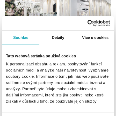
Souhlas
Detaily
Více o cookies
Všechny
Česko
Slovensko
Tato webová stránka používá cookies
ALO diamonds OC Forum Nová Karolina,
Ostrava
K personalizaci obsahu a reklam, poskytování funkcí
sociálních médií a analýze naší návštěvnosti využíváme
Jantarová 3344/4, 702 00 Ostrava-Moravská Ostrava
tel.: +420 603 166 013, +420 603 565 187
soubory cookie. Informace o tom, jak náš web používáte,
dnes otevřeno do 21:00
sdílíme se svými partnery pro sociální média, inzerci a
analýzy. Partneři tyto údaje mohou zkombinovat s
dalšími informacemi, které jste jim poskytli nebo které
ALO diamonds OC Nový Smíchov, Praha 5
získali v důsledku toho, že používáte jejich služby.
Plzeňská 8, 150 00 Praha 5 - Smíchov
tel.: +420 603 192 388, +420 733 546 889
dnes otevřeno do 21:00