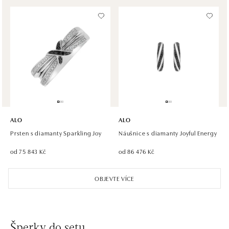
tel.: +420 605 226 128, +420 737 559 986
dnes otevřeno do 21:00
ALO diamonds, Westfield, Praha 4 - Chodov
Roztylská 2321/19, 148 00 Praha 4 - Chodov
tel.: +420 773 585 559, +420 730 802 800
dnes otevřeno do 21:00
ALO diamonds Hilton, Košice
Hlavná 123/1, 040 01 Košice
ALO
ALO
tel.: +421 911 854 322, +421 917 869 485
Prsten s diamanty Sparkling Joy
Náušnice s diamanty Joyful Energy
otevřeno v Pondělí od 09:00
od 75 843 Kč
od 86 476 Kč
ALO diamonds OC Aupark, Bratislava
OBJEVTE VÍCE
Einsteinova 18, 851 01 Bratislava
tel.: +421 917 090 891
dnes otevřeno do 21:00
Šperky do setu