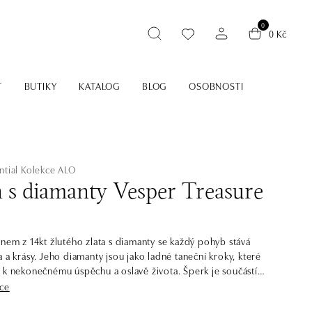
0
0 Kč
T
BUTIKY
KATALOG
BLOG
OSOBNOSTI
ntial
Kolekce ALO
n s diamanty Vesper Treasure
enem z 14kt žlutého zlata s diamanty se každý pohyb stává
 a krásy. Jeho diamanty jsou jako ladné taneční kroky, které
 k nekonečnému úspěchu a oslavě života. Šperk je součástí
tial.
íce