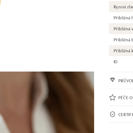
Ryzost zla
Přibližná
Přibližná
Přibližná
Přibližná 
ID
PRŮVO
PÉČE O
CERTIF