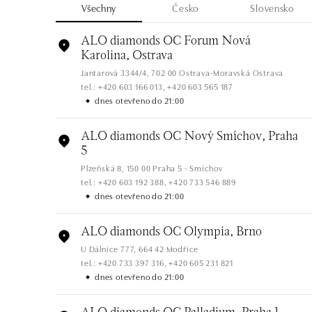
Všechny
Česko
Slovensko
ALO diamonds OC Forum Nová
Karolina, Ostrava
Jantarová 3344/4, 702 00 Ostrava-Moravská Ostrava
tel.: +420 603 166 013, +420 603 565 187
dnes otevřeno do 21:00
ALO diamonds OC Nový Smíchov, Praha
5
Plzeňská 8, 150 00 Praha 5 - Smíchov
tel.: +420 603 192 388, +420 733 546 889
dnes otevřeno do 21:00
ALO diamonds OC Olympia, Brno
U Dálnice 777, 664 42 Modřice
tel.: +420 733 397 316, +420 605 231 821
dnes otevřeno do 21:00