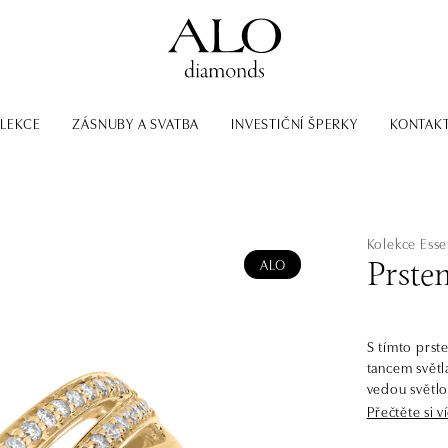
LEKCE
ZÁSNUBY A SVATBA
INVESTIČNÍ ŠPERKY
KONTAK
Kolekce Esse
ALO
Prste
S tímto prst
tancem světla
vedou světlo
kolekce Essen
Přečtěte si v