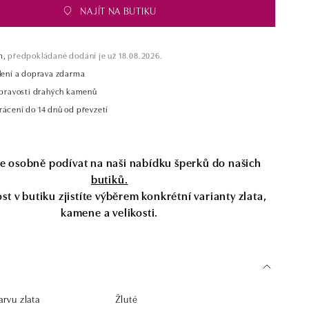
NAJÍT NA BUTIKU
m,
předpokládané dodání je už 18.08.2026.
alení a doprava zdarma
t pravosti drahých kamenů
rácení do 14 dnů od převzetí
se osobně podívat na naši nabídku šperků do našich
butiků.
t v butiku zjistíte výběrem konkrétní varianty zlata,
kamene a velikosti.
rvu zlata
Žluté