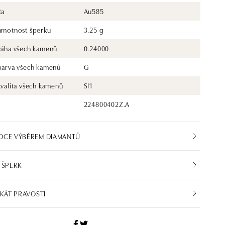
ta
Au585
 hmotnost šperku
3.25 g
 váha všech kamenů
0.24000
 barva všech kamenů
G
kvalita všech kamenů
SI1
224800402Z.A
DCE VÝBĚREM DIAMANTŮ
 ŠPERK
IKÁT PRAVOSTI