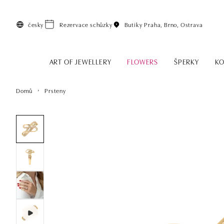
Přeskočit na hlavní obsah
česky
Rezervace schůzky
Butiky
Praha, Brno, Ostrava
ART OF JEWELLERY
FLOWERS
ŠPERKY
KO
Domů
Prsteny