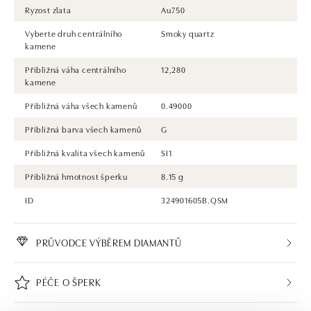
Ryzost zlata
Au750
Vyberte druh centrálního
Smoky quartz
kamene
Přibližná váha centrálního
12,280
kamene
Přibližná váha všech kamenů
0.49000
Přibližná barva všech kamenů
G
Přibližná kvalita všech kamenů
SI1
Přibližná hmotnost šperku
8.15 g
ID
324901605B.QSM
PRŮVODCE VÝBĚREM DIAMANTŮ
PÉČE O ŠPERK