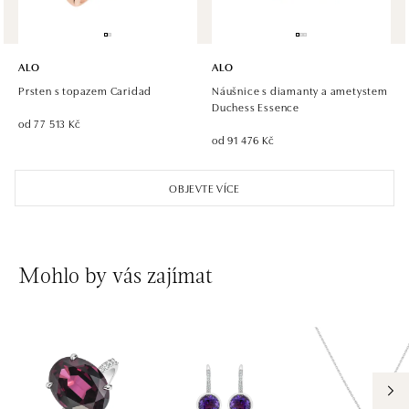
ALO diamonds Hilton, Košice
Hlavná 123/1, 040 01 Košice
ALO
ALO
tel.: +421 911 854 322, +421 917 869 485
Prsten s topazem Caridad
Náušnice s diamanty a ametystem
otevřeno v Pondělí od 09:00
Duchess Essence
od 77 513 Kč
od 91 476 Kč
ALO diamonds OC Aupark, Bratislava
Einsteinova 18, 851 01 Bratislava
OBJEVTE VÍCE
tel.: +421 917 090 891
dnes otevřeno do 21:00
ALO diamonds OC Avion, Bratislava
Mohlo by vás zajímat
Ivanská cesta 16, 821 04 Bratislava
tel.: +421 917 090 924, +421 915 344 725
dnes otevřeno do 21:00
ALO diamonds OC Eurovea, Bratislava
Pribinova 8, 811 09 Bratislava