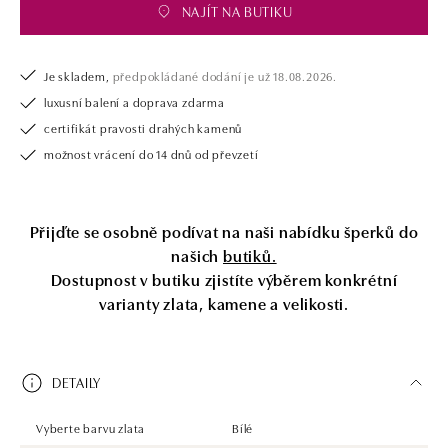
NAJÍT NA BUTIKU
Je skladem,
předpokládané dodání je už 18.08.2026.
luxusní balení a doprava zdarma
certifikát pravosti drahých kamenů
možnost vrácení do 14 dnů od převzetí
Přijďte se osobně podívat na naši nabídku šperků do
našich
butiků.
Dostupnost v butiku zjistíte výběrem konkrétní
varianty zlata, kamene a velikosti.
DETAILY
Vyberte barvu zlata
Bílé