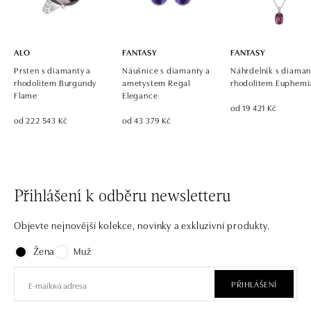
tel.: +421 917 090 700, +421 918 777 670
dnes otevřeno do 21:00
ALO
FANTASY
FANTASY
Prsten s diamanty a
Náušnice s diamanty a
Náhrdelník s diaman
rhodolitem Burgundy
ametystem Regal
rhodolitem Euphemi
Flame
Elegance
od 19 421 Kč
od 222 543 Kč
od 43 379 Kč
Přihlášení k odběru newsletteru
Objevte nejnovější kolekce, novinky a exkluzivní produkty.
Žena
Muž
PŘIHLÁŠENÍ