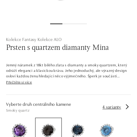
Kolekce Fantasy
Kolekce ALO
Prsten s quartzem diamanty Mina
Jemný náramek z 18kt bílého zlata s diamanty a smoky quartzem, který
odráží eleganci a klasickou krásu. Jeho jednoduchý, ale výrazný design
osloví každou ženu hledající něco výjimečného. Šperk je součástí
kolekce Fantasy.
Přečtěte si více
Šperky jako z pohádky. Stvořené s pořádnou porcí fantazie a
představivosti. Kombinace barevných kamenů daly vzniknout unikátním
prstenům, náušnicím, náramkům a náhrdelníkům. Některé diamanty
Vyberte druh centrálního kamene
4 varianty
naopak září samostatně, aby vynikla jejich jedinečnost. Jen těžko uvěřit,
Smoky quartz
že tyto šperky nemají kouzelnou moc. Jejich magický design však
podtrhne vaši individualitu a kreativitu.
Společnost ALO diamonds vyrábí v Čechách šperky z diamantů a
drahých kamenů už téměř 30 let. Každý šperk je tak originál a je také