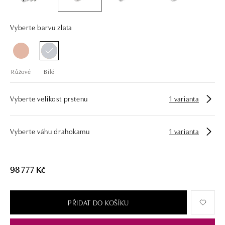
opatřen certifikátem pravosti a dodán v luxusním balení. Ať už vybíráte
zásnubní prsten nebo diamantový náramek či náhrdelník, nedarujete s
námi pouze šperk, ale také chytrou investici.
Vyberte barvu zlata
Růžové
Bílé
Vyberte velikost prstenu
1 varianta
Vyberte váhu drahokamu
1 varianta
98 777 Kč
PŘIDAT DO KOŠÍKU