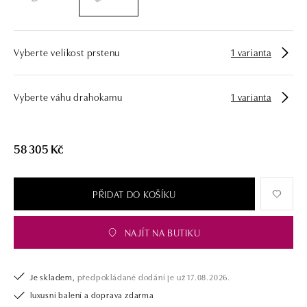
námi pouze šperk, ale také chytrou investici.
Vyberte velikost prstenu
1 varianta
Vyberte váhu drahokamu
1 varianta
58 305 Kč
PŘIDAT DO KOŠÍKU
NAJÍT NA BUTIKU
Je skladem,
předpokládané dodání je už 17.08.2026.
luxusní balení a doprava zdarma