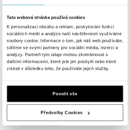
Navštivte naše butiky
Tato webová stránka používá cookies
K personalizaci obsahu a reklam, poskytování funkcí
sociálních médií a analýze naší návštěvnosti využíváme
soubory cookie. Informace o tom, jak náš web používáte,
sdílíme se svými partnery pro sociální média, inzerci a
analýzy. Partneři tyto údaje mohou zkombinovat s
dalšími informacemi, které jste jim poskytli nebo které
získali v důsledku toho, že používáte jejich služby.
Všechny
Česko
Slovensko
Povolit vše
ALO diamonds OC Forum Nová Karolina,
Ostrava
Předvolby Cookies
Jantarová 3344/4, 702 00 Ostrava-Moravská Ostrava
tel.: +420 603 166 013, +420 603 565 187
dnes otevřeno do 21:00