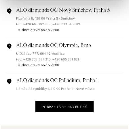
ALO diamonds OC Nový Smíchov, Praha 5
Plzeňská 8, 150 00 Praha 5 - Smíchov
tel.: +420 603 192 388, +420 733 546 889
dnes otevřeno do 21:00
ALO diamonds OC Olympia, Brno
U Dálnice 777, 664 42 Modřice
tel.: +420 733 397 316, +420 605 231 821
dnes otevřeno do 21:00
ALO diamonds OC Palladium, Praha 1
Náměstí Republiky 1, 110 00 Praha 1 - Nové Město
tel.: +420 736 501 900, +420 739 685 559
dnes otevřeno do 21:00
ZOBRAZIT VŠECHNY BUTIKY
ALO diamonds Pařížská, Praha 1
Pařížská 1076/7, 110 00 Praha 1