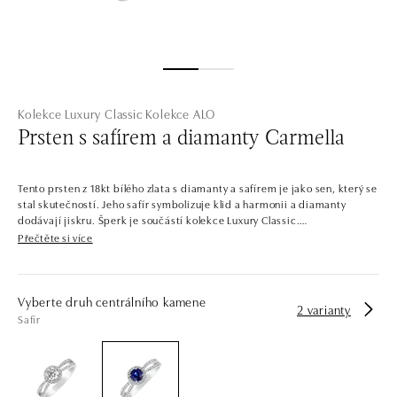
Kolekce Luxury Classic
Kolekce ALO
Prsten s safírem a diamanty Carmella
Tento prsten z 18kt bílého zlata s diamanty a safírem je jako sen, který se
stal skutečností. Jeho safír symbolizuje klid a harmonii a diamanty
dodávají jiskru. Šperk je součástí kolekce Luxury Classic.
Přečtěte si více
Starší sestra kolekce Classic First, pyšnící se ještě oslnivějším třpytem.
Luxury Classic dává hlavní slovo centrálním kamenům, jejichž třpyt
podporuje osázením menšími diamanty. Najdete v ní jemné a čisté
šperky i odvážnější kousky s barevnými drahokamy. Svůj vysněný
Vyberte druh centrálního kamene
2 varianty
doplněk, nebo vytoužený zásnubní prsten si zde vybere opravdu každý.
Safír
Společnost ALO diamonds vyrábí v Čechách šperky z diamantů a
drahých kamenů už téměř 30 let. Každý šperk je tak originál a je také
opatřen certifikátem pravosti a dodán v luxusním balení. Ať už vybíráte
zásnubní prsten nebo diamantový náramek či náhrdelník, nedarujete s