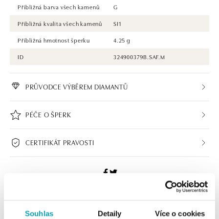
Přibližná barva všech kamenů
G
Přibližná kvalita všech kamenů
SI1
Přibližná hmotnost šperku
4.25 g
ID
324900379B.SAF.M
PRŮVODCE VÝBĚREM DIAMANTŮ
PÉČE O ŠPERK
CERTIFIKÁT PRAVOSTI
ALO BUTIKY
Souhlas
Detaily
Více o cookies