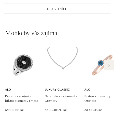
Einsteinova 18, 851 01 Bratislava
OBJEVTE VÍCE
tel.: +421 917 090 891
dnes otevřeno do 21:00
ALO diamonds OC Avion, Bratislava
Mohlo by vás zajímat
Ivanská cesta 16, 821 04 Bratislava
tel.: +421 917 090 924, +421 915 344 725
dnes otevřeno do 21:00
ALO diamonds OC Eurovea, Bratislava
Pribinova 8, 811 09 Bratislava
tel.: +421 917 090 700, +421 918 777 670
dnes otevřeno do 21:00
ALO
LUXURY CLASSIC
ALO
Prsten s černými a
Náhrdelník s diamanty
Prsten s diamanty
bílými diamanty Ernest
Gremory
Oroncio
od 166 491 Kč
od 3 240 693 Kč
od 43 415 Kč