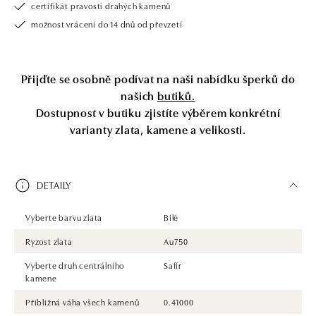
certifikát pravosti drahých kamenů
možnost vrácení do 14 dnů od převzetí
Přijďte se osobně podívat na naši nabídku šperků do
našich
butiků.
Dostupnost v butiku zjistíte výběrem konkrétní
varianty zlata, kamene a velikosti.
DETAILY
Vyberte barvu zlata
Bílé
Ryzost zlata
Au750
Vyberte druh centrálního
Safír
kamene
Přibližná váha všech kamenů
0.41000