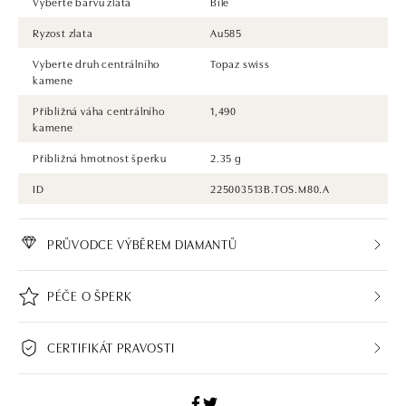
Vyberte barvu zlata
Bílé
Ryzost zlata
Au585
Vyberte druh centrálního
Topaz swiss
kamene
Přibližná váha centrálního
1,490
kamene
Přibližná hmotnost šperku
2.35 g
ID
225003513B.TOS.M80.A
PRŮVODCE VÝBĚREM DIAMANTŮ
PÉČE O ŠPERK
CERTIFIKÁT PRAVOSTI