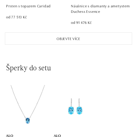
tel.: +421 911 854 322, +421 917 869 485
Prsten s topazem Caridad
Náušnice s diamanty a ametystem
otevřeno v Pondělí od 09:00
Duchess Essence
od 77 513 Kč
od 91 476 Kč
ALO diamonds OC Aupark, Bratislava
Einsteinova 18, 851 01 Bratislava
OBJEVTE VÍCE
tel.: +421 917 090 891
zítra otevřeno od 09:00
ALO diamonds OC Avion, Bratislava
Šperky do setu
Ivanská cesta 16, 821 04 Bratislava
tel.: +421 917 090 924, +421 915 344 725
zítra otevřeno od 09:00
ALO diamonds OC Eurovea, Bratislava
Pribinova 8, 811 09 Bratislava
tel.: +421 917 090 700, +421 918 777 670
zítra otevřeno od 10:00
ALO
ALO