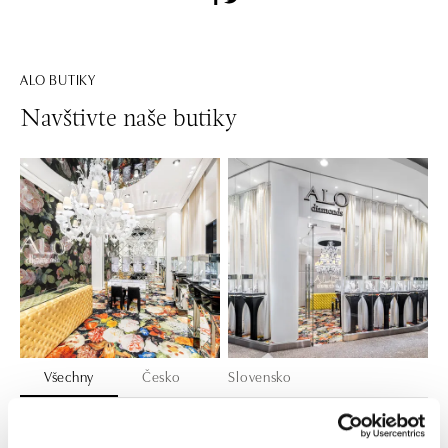
ALO BUTIKY
Navštivte naše butiky
Všechny
Česko
Slovensko
ALO diamonds OC Forum Nová Karolina,