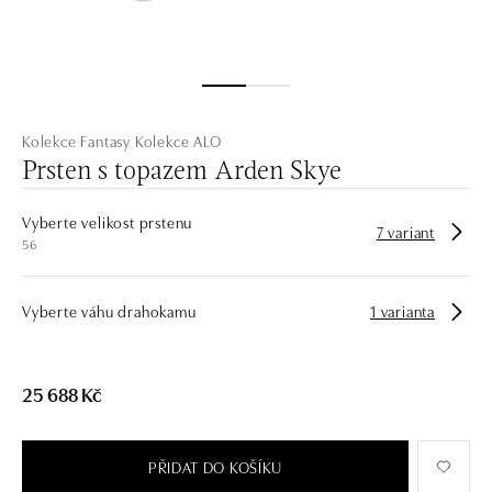
Kolekce Fantasy
Kolekce ALO
Prsten s topazem Arden Skye
Vyberte velikost prstenu
7 variant
56
Vyberte váhu drahokamu
1 varianta
25 688 Kč
PŘIDAT DO KOŠÍKU