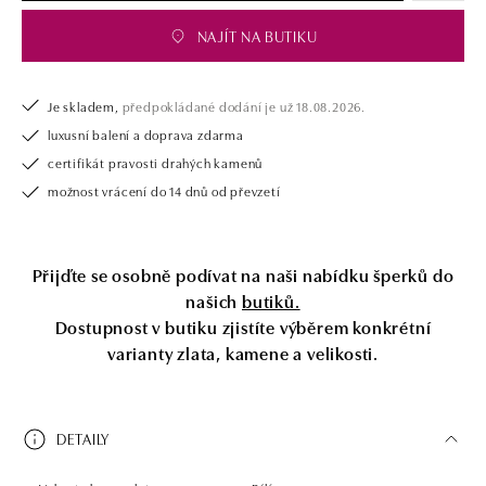
NAJÍT NA BUTIKU
Je skladem,
předpokládané dodání je už 18.08.2026.
luxusní balení a doprava zdarma
certifikát pravosti drahých kamenů
možnost vrácení do 14 dnů od převzetí
Přijďte se osobně podívat na naši nabídku šperků do
našich
butiků.
Dostupnost v butiku zjistíte výběrem konkrétní
varianty zlata, kamene a velikosti.
DETAILY