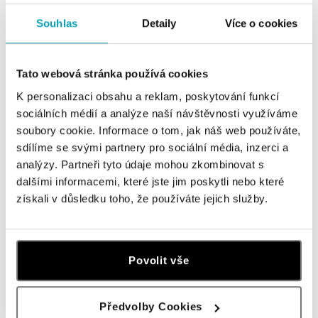
Ostrava
Jantarová 3344/4, 702 00 Ostrava-Moravská Ostrava
Souhlas
Detaily
Více o cookies
tel.: +420 603 166 013, +420 603 565 187
zítra otevřeno od 09:00
Tato webová stránka používá cookies
ALO diamonds OC Nový Smíchov, Praha 5
K personalizaci obsahu a reklam, poskytování funkcí
Plzeňská 8, 150 00 Praha 5 - Smíchov
sociálních médií a analýze naší návštěvnosti využíváme
tel.: +420 603 192 388, +420 733 546 889
soubory cookie. Informace o tom, jak náš web používáte,
zítra otevřeno od 09:00
sdílíme se svými partnery pro sociální média, inzerci a
analýzy. Partneři tyto údaje mohou zkombinovat s
ALO diamonds OC Olympia, Brno
dalšími informacemi, které jste jim poskytli nebo které
U Dálnice 777, 664 42 Modřice
získali v důsledku toho, že používáte jejich služby.
tel.: +420 733 397 316, +420 605 231 821
zítra otevřeno od 09:00
Povolit vše
ALO diamonds OC Palladium, Praha 1
Náměstí Republiky 1, 110 00 Praha 1 - Nové Město
tel.: +420 736 501 900, +420 739 685 559
Předvolby Cookies
zítra otevřeno od 09:00