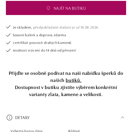
NAJÍT NA BUTIKU
Je skladem,
předpokládané dodání je už 18.08.2026.
luxusní balení a doprava zdarma
certifikát pravosti drahých kamenů
možnost vrácení do 14 dnů od převzetí
Přijďte se osobně podívat na naši nabídku šperků do
našich
butiků.
Dostupnost v butiku zjistíte výběrem konkrétní
varianty zlata, kamene a velikosti.
DETAILY
Vyberte barvu zlata
Růžové