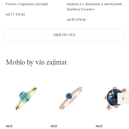
tel.: +421 911 854 322, +421 917 869 485
Prsten s topazem Caridad
Náušnice s diamanty a ametystem
otevřeno v Pondělí od 09:00
Duchess Essence
od 77 513 Kč
od 91 476 Kč
ALO diamonds OC Aupark, Bratislava
Einsteinova 18, 851 01 Bratislava
OBJEVTE VÍCE
tel.: +421 917 090 891
dnes otevřeno od 09:00
ALO diamonds OC Avion, Bratislava
Mohlo by vás zajímat
Ivanská cesta 16, 821 04 Bratislava
tel.: +421 917 090 924, +421 915 344 725
dnes otevřeno od 09:00
ALO diamonds OC Eurovea, Bratislava
Pribinova 8, 811 09 Bratislava
tel.: +421 917 090 700, +421 918 777 670
dnes otevřeno od 10:00
ALO
ALO
ALO