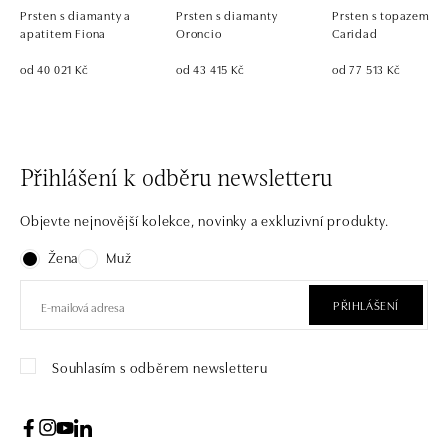
Prsten s diamanty a
Prsten s diamanty
Prsten s topazem
apatitem Fiona
Oroncio
Caridad
od 40 021 Kč
od 43 415 Kč
od 77 513 Kč
Přihlášení k odběru newsletteru
Objevte nejnovější kolekce, novinky a exkluzivní produkty.
Žena
Muž
PŘIHLÁŠENÍ
Souhlasím s odběrem newsletteru