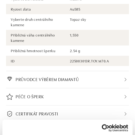
Ryzost zlata
Au585
Vyberte druh centrálního
Topaz sky
kamene
Přibližná váha centrálního
1,550
kamene
Přibližná hmotnost šperku
2.54 g
ID
225003013R.TOY.M70.A
PRŮVODCE VÝBĚREM DIAMANTŮ
PÉČE O ŠPERK
CERTIFIKÁT PRAVOSTI