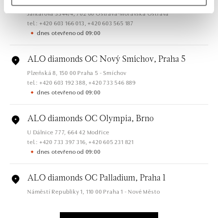
Ostrava
Jantarová 3344/4, 702 00 Ostrava-Moravská Ostrava
tel.: +420 603 166 013, +420 603 565 187
dnes otevřeno od 09:00
ALO diamonds OC Nový Smíchov, Praha 5
Plzeňská 8, 150 00 Praha 5 - Smíchov
tel.: +420 603 192 388, +420 733 546 889
dnes otevřeno od 09:00
ALO diamonds OC Olympia, Brno
U Dálnice 777, 664 42 Modřice
tel.: +420 733 397 316, +420 605 231 821
dnes otevřeno od 09:00
ALO diamonds OC Palladium, Praha 1
Náměstí Republiky 1, 110 00 Praha 1 - Nové Město
tel.: +420 736 501 900, +420 739 685 559
dnes otevřeno od 09:00