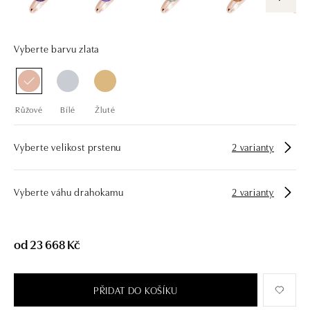
Vyberte barvu zlata
Růžové
Bílé
Žluté
Vyberte velikost prstenu
2 varianty
Vyberte váhu drahokamu
2 varianty
od 23 668 Kč
PŘIDAT DO KOŠÍKU