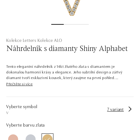
Kolekce Letters
Kolekce ALO
Náhrdelník s diamanty Shiny Alphabet
Tento elegantní náhrdelník z 14kt žlutého zlata s diamantem je
dokonalou harmonií krásy a elegance. Jeho subtilní design a zářivý
diamant tvoří exkluzivní kousek, který zaujme na první pohled.
Přečtěte si více
Společnost ALO diamonds vyrábí v Čechách šperky z diamantů a
drahých kamenů už téměř 30 let. Každý šperk je tak originál a je také
opatřen certifikátem pravosti a dodán v luxusním balení. Ať už vybíráte
zásnubní prsten nebo diamantový náramek či náhrdelník, nedarujete s
Vyberte symbol
7 variant
námi pouze šperk, ale také chytrou investici.
V
Vyberte barvu zlata