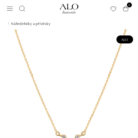
Přeskočit na hlavní obsah
0
Náhrdelníky a přívěsky
ALO