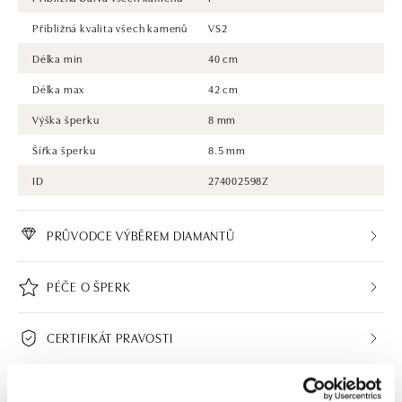
Přibližná kvalita všech kamenů
VS2
Délka min
40 cm
Délka max
42 cm
Výška šperku
8 mm
Šířka šperku
8.5 mm
ID
274002598Z
PRŮVODCE VÝBĚREM DIAMANTŮ
PÉČE O ŠPERK
CERTIFIKÁT PRAVOSTI