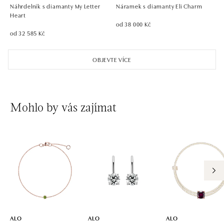
tel.: +421 911 854 322, +421 917 869 485
Náhrdelník s diamanty My Letter
Náramek s diamanty Eli Charm
otevřeno v Pondělí od 09:00
Heart
od 38 000 Kč
od 32 585 Kč
ALO diamonds OC Aupark, Bratislava
Einsteinova 18, 851 01 Bratislava
OBJEVTE VÍCE
tel.: +421 917 090 891
dnes otevřeno do 21:00
ALO diamonds OC Avion, Bratislava
Mohlo by vás zajímat
Ivanská cesta 16, 821 04 Bratislava
tel.: +421 917 090 924, +421 915 344 725
dnes otevřeno do 21:00
ALO diamonds OC Eurovea, Bratislava
Pribinova 8, 811 09 Bratislava
tel.: +421 917 090 700, +421 918 777 670
dnes otevřeno do 21:00
ALO
ALO
ALO