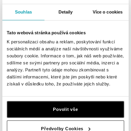
Souhlas
Detaily
Více o cookies
ALO BUTIKY
Navštivte naše butiky
Tato webová stránka používá cookies
K personalizaci obsahu a reklam, poskytování funkcí
sociálních médií a analýze naší návštěvnosti využíváme
soubory cookie. Informace o tom, jak náš web používáte,
sdílíme se svými partnery pro sociální média, inzerci a
analýzy. Partneři tyto údaje mohou zkombinovat s
dalšími informacemi, které jste jim poskytli nebo které
získali v důsledku toho, že používáte jejich služby.
Všechny
Česko
Slovensko
Povolit vše
ALO diamonds OC Forum Nová Karolina,
Předvolby Cookies
Ostrava