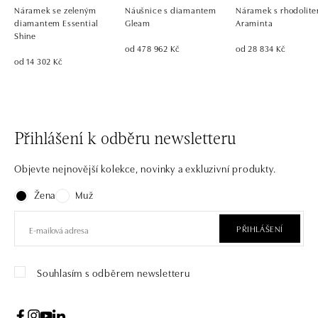
Náramek se zeleným
Náušnice s diamantem
Náramek s rhodolit
diamantem Essential
Gleam
Araminta
Shine
od 478 962 Kč
od 28 834 Kč
od 14 302 Kč
Přihlášení k odběru newsletteru
Objevte nejnovější kolekce, novinky a exkluzivní produkty.
Žena
Muž
PŘIHLÁŠENÍ
Souhlasím s odběrem newsletteru