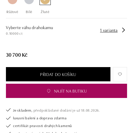
Růžové
Bílé
Žluté
Vyberte váhu drahokamu
1 varianta
0.10000 ct
30 700 Kč
PŘIDAT DO KOŠÍKU
NAJÍT NA BUTIKU
Je skladem,
předpokládané dodání je už 18.08.2026.
luxusní balení a doprava zdarma
certifikát pravosti drahých kamenů