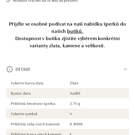
možnost vrácení do 14 dnů od převzetí
Přijďte se osobně podívat na naši nabídku šperků do
našich
butiků.
Dostupnost v butiku zjistíte výběrem konkrétní
varianty zlata, kamene a velikosti.
DETAILY
Vyberte barvu zlata
Žluté
Ryzost zlata
Au585
Přibližná hmotnost šperku
2.75 g
Vyberte symbol
V
Přibližná váha všech kamenů
0.10000
Přibližná barva všech kamenů
F