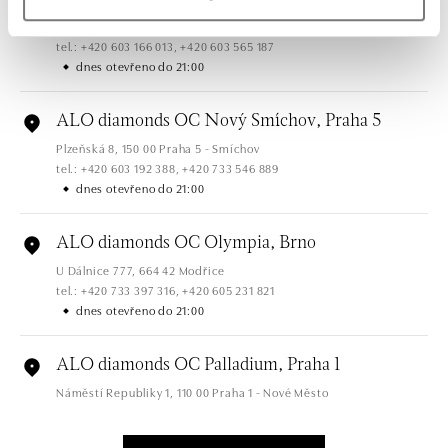
Jantarová 3344/4, 702 00 Ostrava-Moravská Ostrava
tel.: +420 603 166 013, +420 603 565 187
dnes otevřeno do 21:00
ALO diamonds OC Nový Smíchov, Praha 5
Plzeňská 8, 150 00 Praha 5 - Smíchov
tel.: +420 603 192 388, +420 733 546 889
dnes otevřeno do 21:00
ALO diamonds OC Olympia, Brno
U Dálnice 777, 664 42 Modřice
tel.: +420 733 397 316, +420 605 231 821
dnes otevřeno do 21:00
ALO diamonds OC Palladium, Praha 1
Náměstí Republiky 1, 110 00 Praha 1 - Nové Město
tel.: +420 736 501 900, +420 739 685 559
dnes otevřeno do 21:00