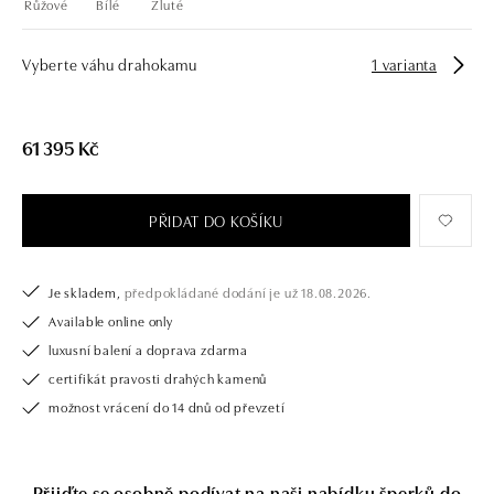
Růžové
Bílé
Žluté
Vyberte váhu drahokamu
1 varianta
61 395 Kč
PŘIDAT DO KOŠÍKU
Je skladem,
předpokládané dodání je už 18.08.2026.
Available online only
luxusní balení a doprava zdarma
certifikát pravosti drahých kamenů
možnost vrácení do 14 dnů od převzetí
Přijďte se osobně podívat na naši nabídku šperků do