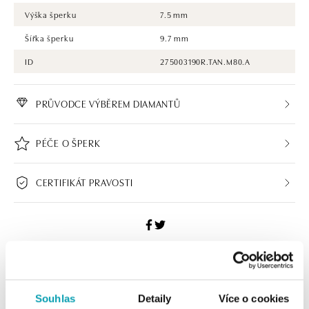
Výška šperku
7.5 mm
Šířka šperku
9.7 mm
ID
275003190R.TAN.M80.A
PRŮVODCE VÝBĚREM DIAMANTŮ
PÉČE O ŠPERK
CERTIFIKÁT PRAVOSTI
ALO BUTIKY
Souhlas
Detaily
Více o cookies