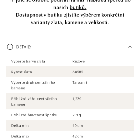
našich
butiků.
Dostupnost v butiku zjistíte výběrem konkrétní
varianty zlata, kamene a velikosti.
DETAILY
Vyberte barvu zlata
Růžové
Ryzost zlata
Au585
Vyberte druh centrálního
Tanzanit
kamene
Přibližná váha centrálního
1,220
kamene
Přibližná hmotnost šperku
2.9 g
Délka min
40 cm
Délka max
42 cm