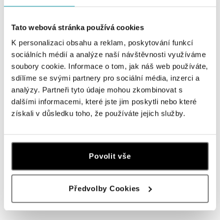
Navštivte naše butiky
Tato webová stránka používá cookies
K personalizaci obsahu a reklam, poskytování funkcí
sociálních médií a analýze naší návštěvnosti využíváme
soubory cookie. Informace o tom, jak náš web používáte,
sdílíme se svými partnery pro sociální média, inzerci a
analýzy. Partneři tyto údaje mohou zkombinovat s
dalšími informacemi, které jste jim poskytli nebo které
získali v důsledku toho, že používáte jejich služby.
Všechny
Česko
Slovensko
ALO diamonds OC Forum Nová Karolina,
Povolit vše
Ostrava
Jantarová 3344/4, 702 00 Ostrava-Moravská Ostrava
tel.: +420 603 166 013, +420 603 565 187
Předvolby Cookies
dnes otevřeno od 09:00