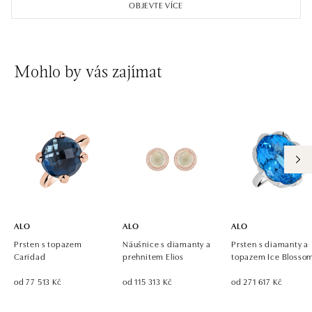
OBJEVTE VÍCE
tel.: +421 917 090 891
dnes otevřeno od 09:00
ALO diamonds OC Avion, Bratislava
Mohlo by vás zajímat
Ivanská cesta 16, 821 04 Bratislava
tel.: +421 917 090 924, +421 915 344 725
dnes otevřeno od 09:00
ALO diamonds OC Eurovea, Bratislava
Pribinova 8, 811 09 Bratislava
tel.: +421 917 090 700, +421 918 777 670
dnes otevřeno od 10:00
ALO
ALO
ALO
Prsten s topazem
Náušnice s diamanty a
Prsten s diamanty a
Caridad
prehnitem Elios
topazem Ice Blosso
od 77 513 Kč
od 115 313 Kč
od 271 617 Kč