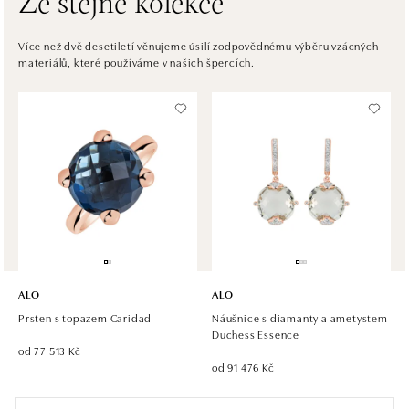
Ze stejné kolekce
ALO diamonds Westfield Černý most, Praha 9
Více než dvě desetiletí věnujeme úsilí zodpovědnému výběru vzácných
materiálů, které používáme v našich špercích.
Chlumecká 765/6, 198 19 Praha 9
tel.: +420 605 226 128, +420 737 559 986
dnes otevřeno od 09:00
ALO diamonds, Westfield, Praha 4 - Chodov
Roztylská 2321/19, 148 00 Praha 4 - Chodov
tel.: +420 773 585 559, +420 730 802 800
dnes otevřeno od 09:00
ALO diamonds Hilton, Košice
Hlavná 123/1, 040 01 Košice
ALO
ALO
tel.: +421 911 854 322, +421 917 869 485
Prsten s topazem Caridad
Náušnice s diamanty a ametystem
dnes otevřeno od 10:00
Duchess Essence
od 77 513 Kč
od 91 476 Kč
ALO diamonds OC Aupark, Bratislava
Einsteinova 18, 851 01 Bratislava