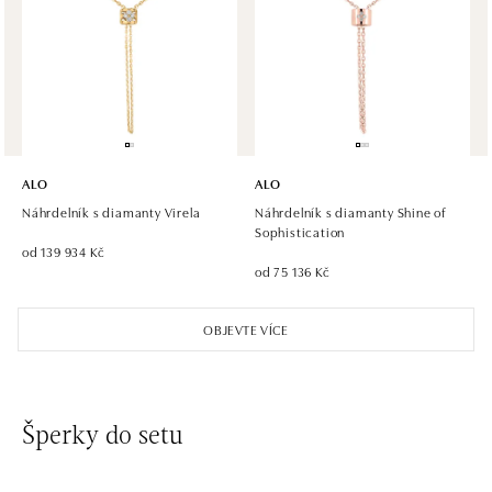
ALO diamonds, Westfield, Praha 4 - Chodov
Roztylská 2321/19, 148 00 Praha 4 - Chodov
tel.: +420 773 585 559, +420 730 802 800
dnes otevřeno od 09:00
ALO diamonds Hilton, Košice
Hlavná 123/1, 040 01 Košice
ALO
ALO
tel.: +421 911 854 322, +421 917 869 485
Náhrdelník s diamanty Virela
Náhrdelník s diamanty Shine of
dnes otevřeno od 09:00
Sophistication
od 139 934 Kč
od 75 136 Kč
ALO diamonds OC Aupark, Bratislava
Einsteinova 18, 851 01 Bratislava
OBJEVTE VÍCE
tel.: +421 917 090 891
dnes otevřeno od 10:00
ALO diamonds OC Avion, Bratislava
Šperky do setu
Ivanská cesta 16, 821 04 Bratislava
tel.: +421 917 090 924, +421 915 344 725