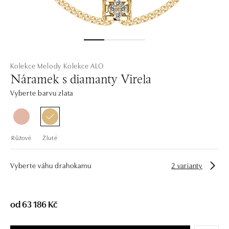
Kolekce Melody
Kolekce ALO
Náramek s diamanty Virela
Vyberte barvu zlata
Růžové
Žluté
Vyberte váhu drahokamu
2 varianty
od 63 186 Kč