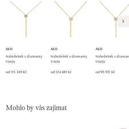
dnes otevřeno od 10:00
ALO diamonds OC Eurovea, Bratislava
Pribinova 8, 811 09 Bratislava
tel.: +421 917 090 700, +421 918 777 670
dnes otevřeno od 10:00
ALO
ALO
ALO
Náhrdelník s diamanty
Náhrdelník s diamanty
Náhrdelník s diaman
Virela
Virela
Virela
od 115 349 Kč
od 124 691 Kč
od 95 917 Kč
Mohlo by vás zajímat