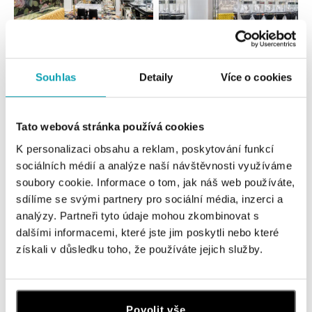
Všechny
Česko
Slovensko
Souhlas
Detaily
Více o cookies
ALO diamonds OC Forum Nová Karolina,
Ostrava
Tato webová stránka používá cookies
Jantarová 3344/4, 702 00 Ostrava-Moravská Ostrava
K personalizaci obsahu a reklam, poskytování funkcí
tel.: +420 603 166 013, +420 603 565 187
sociálních médií a analýze naší návštěvnosti využíváme
dnes otevřeno od 09:00
soubory cookie. Informace o tom, jak náš web používáte,
sdílíme se svými partnery pro sociální média, inzerci a
ALO diamonds OC Nový Smíchov, Praha 5
analýzy. Partneři tyto údaje mohou zkombinovat s
Plzeňská 8, 150 00 Praha 5 - Smíchov
dalšími informacemi, které jste jim poskytli nebo které
tel.: +420 603 192 388, +420 733 546 889
získali v důsledku toho, že používáte jejich služby.
dnes otevřeno od 09:00
ALO diamonds OC Olympia, Brno
Povolit vše