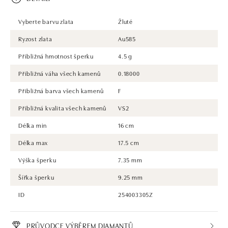
Vyberte barvu zlata
Žluté
Ryzost zlata
Au585
Přibližná hmotnost šperku
4.5 g
Přibližná váha všech kamenů
0.18000
Přibližná barva všech kamenů
F
Přibližná kvalita všech kamenů
VS2
Délka min
16 cm
Délka max
17.5 cm
Výška šperku
7.35 mm
Šířka šperku
9.25 mm
ID
254003305Z
PRŮVODCE VÝBĚREM DIAMANTŮ