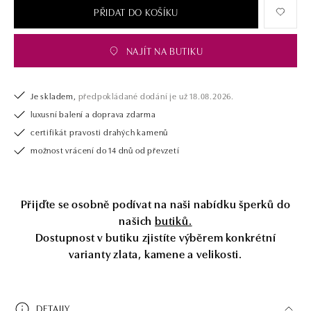
PŘIDAT DO KOŠÍKU
NAJÍT NA BUTIKU
Je skladem,
předpokládané dodání je už 18.08.2026.
luxusní balení a doprava zdarma
certifikát pravosti drahých kamenů
možnost vrácení do 14 dnů od převzetí
Přijďte se osobně podívat na naši nabídku šperků do
našich
butiků.
Dostupnost v butiku zjistíte výběrem konkrétní
varianty zlata, kamene a velikosti.
DETAILY