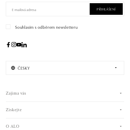
PŘIHLÁŠENÍ
Souhlasím s odběrem newsletteru
ČESKY
Zajíma vás
Získejte
O ALO