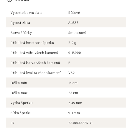
Vyberte barvu zlata
Růžové
Ryzost zlata
Au585
Barva šňůrky
Smetanová
Přibližná hmotnost šperku
2.2 g
Přibližná váha všech kamenů
0.18000
Přibližná barva všech kamenů
F
Přibližná kvalita všech kamenů
VS2
Délka min
14 cm
Délka max
25 cm
Výška šperku
7.35 mm
Šířka šperku
9.1 mm
ID
254003337R.G