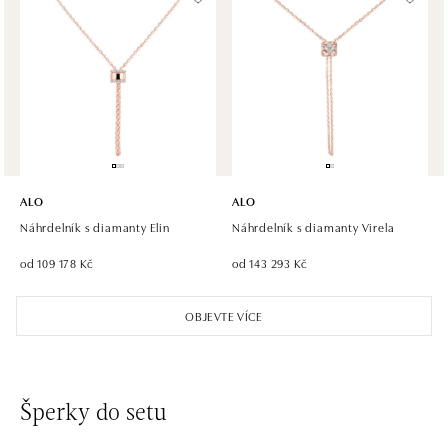
ALO diamonds, Westfield, Praha 4 - Chodov
Roztylská 2321/19, 148 00 Praha 4 - Chodov
tel.: +420 773 585 559, +420 730 802 800
dnes otevřeno do 21:00
ALO diamonds Hilton, Košice
Hlavná 123/1, 040 01 Košice
ALO
ALO
tel.: +421 911 854 322, +421 917 869 485
Náhrdelník s diamanty Elin
Náhrdelník s diamanty Virela
dnes otevřeno do 15:00
od 109 178 Kč
od 143 293 Kč
ALO diamonds OC Aupark, Bratislava
OBJEVTE VÍCE
Einsteinova 18, 851 01 Bratislava
tel.: +421 917 090 891
dnes otevřeno do 21:00
Šperky do setu
ALO diamonds OC Avion, Bratislava
Ivanská cesta 16, 821 04 Bratislava