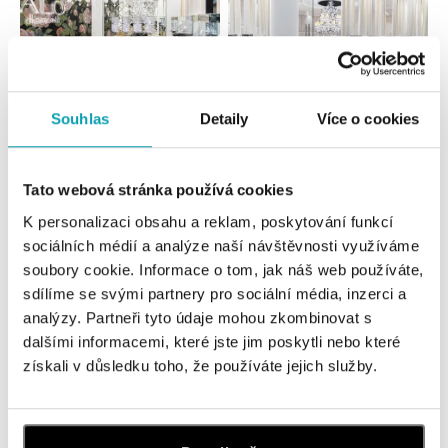
Souhlas
Detaily
Více o cookies
Všechny
Česko
Slovensko
ALO diamonds OC Forum Nová Karolina,
Tato webová stránka používá cookies
Ostrava
K personalizaci obsahu a reklam, poskytování funkcí
Jantarová 3344/4, 702 00 Ostrava-Moravská Ostrava
sociálních médií a analýze naší návštěvnosti využíváme
tel.: +420 603 166 013, +420 603 565 187
soubory cookie. Informace o tom, jak náš web používáte,
dnes otevřeno do 21:00
sdílíme se svými partnery pro sociální média, inzerci a
analýzy. Partneři tyto údaje mohou zkombinovat s
ALO diamonds OC Nový Smíchov, Praha 5
dalšími informacemi, které jste jim poskytli nebo které
Plzeňská 8, 150 00 Praha 5 - Smíchov
získali v důsledku toho, že používáte jejich služby.
tel.: +420 603 192 388, +420 733 546 889
dnes otevřeno do 21:00