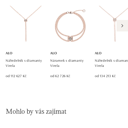
tel.: +421 917 090 924, +421 915 344 725
dnes otevřeno do 21:00
ALO diamonds OC Eurovea, Bratislava
Pribinova 8, 811 09 Bratislava
tel.: +421 917 090 700, +421 918 777 670
dnes otevřeno do 21:00
ALO
ALO
ALO
Náhrdelník s diamanty
Náramek s diamanty
Náhrdelník s diaman
Virela
Virela
Virela
od 112 627 Kč
od 62 726 Kč
od 134 213 Kč
Mohlo by vás zajímat