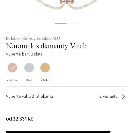
Kolekce Melody
Kolekce ALO
Náramek s diamanty Virela
Vyberte barvu zlata
Růžové
Bílé
Žluté
Vyberte váhu drahokamu
2 varianty
od 32 331 Kč