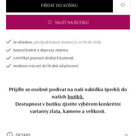
PŘIDAT DO KOŠÍKU
NAJÍT NA BUTIKU
Je skladem,
předpokládané dodání je už 18.08.2026.
luxusní balení a doprava zdarma
certifikát pravosti drahých kamenů
možnost vrácení do 14 dnů od převzetí
Přijďte se osobně podívat na naši nabídku šperků do
našich
butiků.
Dostupnost v butiku zjistíte výběrem konkrétní
varianty zlata, kamene a velikosti.
DETAILY