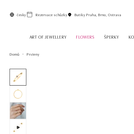
Přeskočit na hlavní obsah
česky
Rezervace schůzky
Butiky
Praha, Brno, Ostrava
ART OF JEWELLERY
FLOWERS
ŠPERKY
KO
Domů
Prsteny