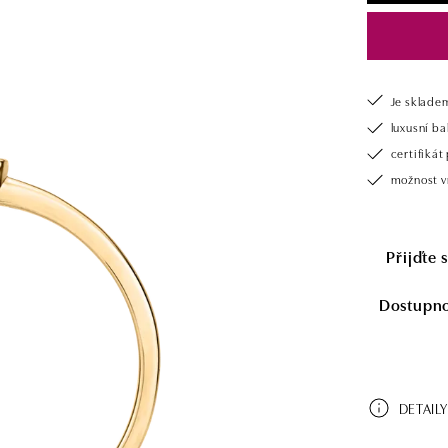
Je sklade
luxusní b
certifiká
možnost v
Přijďte 
Dostupnos
DETAILY