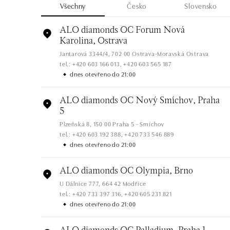
Všechny
Česko
Slovensko
ALO diamonds OC Forum Nová
Karolina, Ostrava
Jantarová 3344/4, 702 00 Ostrava-Moravská Ostrava
tel.: +420 603 166 013, +420 603 565 187
dnes otevřeno do 21:00
ALO diamonds OC Nový Smíchov, Praha
5
Plzeňská 8, 150 00 Praha 5 - Smíchov
tel.: +420 603 192 388, +420 733 546 889
dnes otevřeno do 21:00
ALO diamonds OC Olympia, Brno
U Dálnice 777, 664 42 Modřice
tel.: +420 733 397 316, +420 605 231 821
dnes otevřeno do 21:00