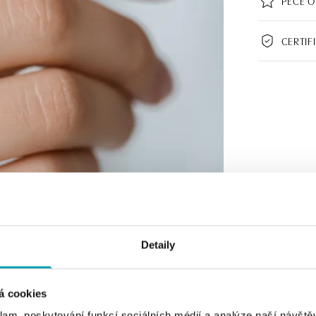
PÉČE O
CERTIF
Detaily
á cookies
klam, poskytování funkcí sociálních médií a analýze naší návšt