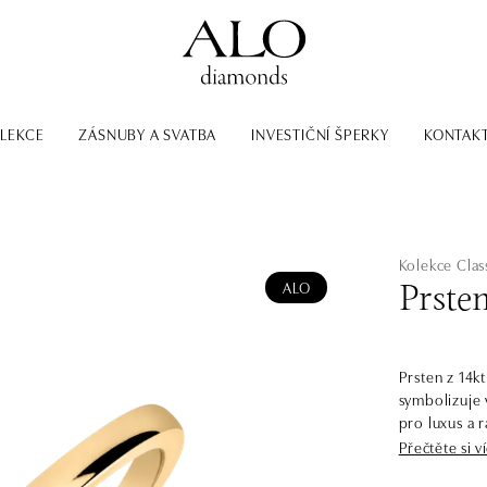
LEKCE
ZÁSNUBY A SVATBA
INVESTIČNÍ ŠPERKY
KONTAK
Kolekce Class
ALO
Prste
Prsten z 14k
symbolizuje 
pro luxus a 
osobu. Šperk 
Přečtěte si v