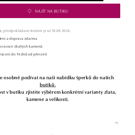
NAJÍT NA BUTIKU
m,
předpokládané dodání je už 18.08.2026.
alení a doprava zdarma
t pravosti drahých kamenů
rácení do 14 dnů od převzetí
se osobně podívat na naši nabídku šperků do našich
butiků.
t v butiku zjistíte výběrem konkrétní varianty zlata,
kamene a velikosti.