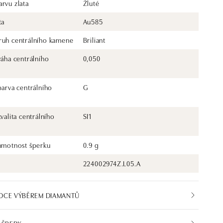
rvu zlata
Žluté
ta
Au585
ruh centrálního kamene
Briliant
váha centrálního
0,050
barva centrálního
G
kvalita centrálního
SI1
 hmotnost šperku
0.9 g
224002974Z.L05.A
DCE VÝBĚREM DIAMANTŮ