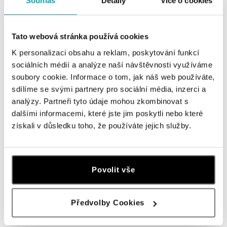
Souhlas
Detaily
Více o cookies
Navštivte naše butiky
Tato webová stránka používá cookies
K personalizaci obsahu a reklam, poskytování funkcí
sociálních médií a analýze naší návštěvnosti využíváme
soubory cookie. Informace o tom, jak náš web používáte,
sdílíme se svými partnery pro sociální média, inzerci a
analýzy. Partneři tyto údaje mohou zkombinovat s
dalšími informacemi, které jste jim poskytli nebo které
získali v důsledku toho, že používáte jejich služby.
Všechny
Česko
Slovensko
Povolit vše
ALO diamonds OC Forum Nová Karolina,
Ostrava
Jantarová 3344/4, 702 00 Ostrava-Moravská Ostrava
Předvolby Cookies
tel.: +420 603 166 013, +420 603 565 187
dnes otevřeno do 21:00