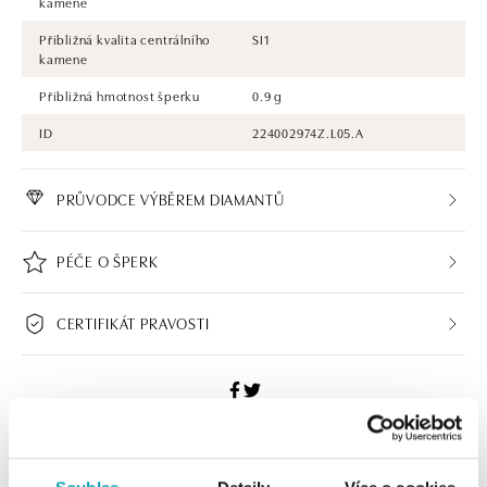
kamene
Přibližná kvalita centrálního
SI1
kamene
Přibližná hmotnost šperku
0.9 g
ID
224002974Z.L05.A
PRŮVODCE VÝBĚREM DIAMANTŮ
PÉČE O ŠPERK
CERTIFIKÁT PRAVOSTI
ALO BUTIKY