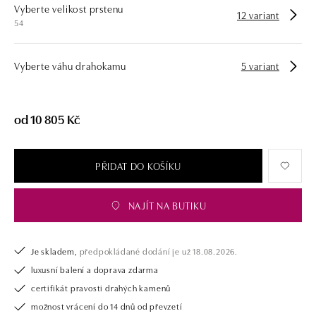
Vyberte velikost prstenu
opatřen certifikátem pravosti a dodán v luxusním balení. Ať už vybíráte
12 variant
54
zásnubní prsten nebo diamantový náramek či náhrdelník, nedarujete s
námi pouze šperk, ale také chytrou investici.
Vyberte váhu drahokamu
5 variant
od 10 805 Kč
PŘIDAT DO KOŠÍKU
NAJÍT NA BUTIKU
Je skladem,
předpokládané dodání je už 18.08.2026.
luxusní balení a doprava zdarma
certifikát pravosti drahých kamenů
možnost vrácení do 14 dnů od převzetí