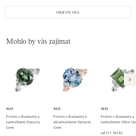
ALO diamonds OC Aupark, Bratislava
Einsteinova 18, 851 01 Bratislava
OBJEVTE VÍCE
tel.: +421 917 090 891
dnes otevřeno do 21:00
ALO diamonds OC Avion, Bratislava
Mohlo by vás zajímat
Ivanská cesta 16, 821 04 Bratislava
tel.: +421 917 090 924, +421 915 344 725
dnes otevřeno do 21:00
ALO diamonds OC Eurovea, Bratislava
Pribinova 8, 811 09 Bratislava
tel.: +421 917 090 700, +421 918 777 670
dnes otevřeno do 21:00
ALO
ALO
ALO
Prsten s diamanty a
Prsten s diamanty a
Prsten s diamanty a
turmalínem Dynasty
akvamarínem Dynasty
turmalínem Olive Oa
Gem
Gem
od 177 761 Kč