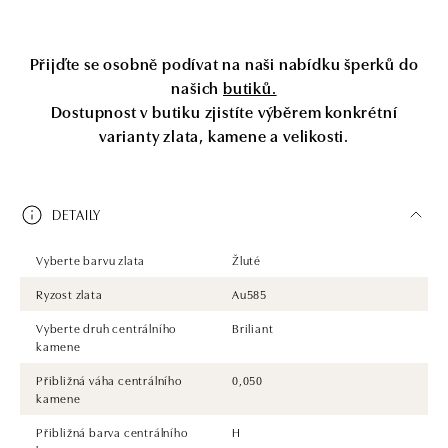
Přijďte se osobně podívat na naši nabídku šperků do
našich
butiků.
Dostupnost v butiku zjistíte výběrem konkrétní
varianty zlata, kamene a velikosti.
DETAILY
Vyberte barvu zlata
Žluté
Ryzost zlata
Au585
Vyberte druh centrálního
Briliant
kamene
Přibližná váha centrálního
0,050
kamene
Přibližná barva centrálního
H