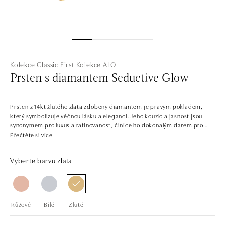
Kolekce Classic First
Kolekce ALO
Prsten s diamantem Seductive Glow
Prsten z 14kt žlutého zlata zdobený diamantem je pravým pokladem,
který symbolizuje věčnou lásku a eleganci. Jeho kouzlo a jasnost jsou
synonymem pro luxus a rafinovanost, činíce ho dokonalým darem pro
milovanou osobu. Šperk je součástí kolekce Classic First.
Přečtěte si více
V jednoduchosti je krása. Šperky z bílého, žlutého a růžového zlata s
Vyberte barvu zlata
centrálními diamanty v několika barvách. Kolekce Classic First je snadno
kombinovatelná, plná solitérních prstenů, náramků, náhrdelníků a
náušnic s jedním až třemi dokonale broušenými diamanty a drahými
kameny. Šperky tvoří sladěné sety, ale najdete zde i samostatné kousky,
jako třeba prsteny pro příležitost zásnub.
Růžové
Bílé
Žluté
Společnost ALO diamonds vyrábí v Čechách šperky z diamantů a
drahých kamenů už téměř 30 let. Každý šperk je tak originál a je také