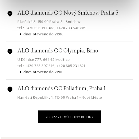
ALO diamonds OC Nový Smíchov, Praha 5
Plzeňská 8, 150 00 Praha 5 - Smíchov
tel.: +420 603 192 388, +420 733 546 889
dnes otevřeno do 21:00
ALO diamonds OC Olympia, Brno
U Dálnice 777, 664 42 Modřice
tel.: +420 733 397 316, +420 605 231 821
dnes otevřeno do 21:00
ALO diamonds OC Palladium, Praha 1
Náměstí Republiky 1, 110 00 Praha 1 - Nové Město
tel.: +420 736 501 900, +420 739 685 559
dnes otevřeno do 21:00
ZOBRAZIT VŠECHNY BUTIKY
ALO diamonds Pařížská, Praha 1
Pařížská 1076/7, 110 00 Praha 1