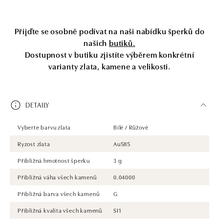
Přijďte se osobně podívat na naši nabídku šperků do
našich
butiků.
Dostupnost v butiku zjistíte výběrem konkrétní
varianty zlata, kamene a velikosti.
DETAILY
Vyberte barvu zlata
Bílé / Růžové
Ryzost zlata
Au585
Přibližná hmotnost šperku
3 g
Přibližná váha všech kamenů
0.04000
Přibližná barva všech kamenů
G
Přibližná kvalita všech kamenů
SI1