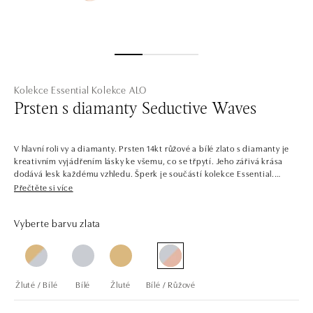
Kolekce Essential
Kolekce ALO
Prsten s diamanty Seductive Waves
V hlavní roli vy a diamanty. Prsten 14kt růžové a bílé zlato s diamanty je
kreativním vyjádřením lásky ke všemu, co se třpytí. Jeho zářivá krása
dodává lesk každému vzhledu. Šperk je součástí kolekce Essential.
Přečtěte si více
Diamantové šperky jsou základem každé šperkovnice. Jsou nadčasové,
elegantní a dají se do nekonečna kombinovat. Náušnice, náhrdelníky a
Vyberte barvu zlata
prsteny, které vypadají skvěle v setu i samostatně, kombinují všechny
barvy zlata a jemných diamantů. Není tedy divu, že tato kolekce je
dlouhodobě tou nejoblíbenější.
Společnost ALO diamonds vyrábí v Čechách šperky z diamantů a
Žluté / Bílé
Bílé
Žluté
Bílé / Růžové
drahých kamenů už téměř 30 let. Každý šperk je tak originál a je také
opatřen certifikátem pravosti a dodán v luxusním balení. Ať už vybíráte
zásnubní prsten nebo diamantový náramek či náhrdelník, nedarujete s