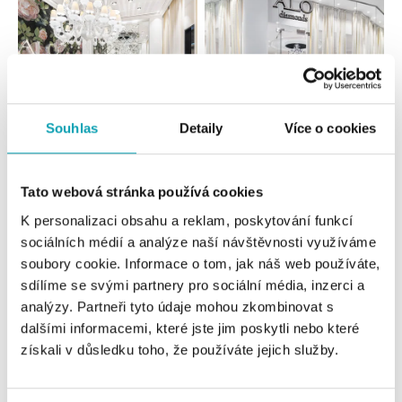
Souhlas
Detaily
Více o cookies
Všechny
Česko
Slovensko
Tato webová stránka používá cookies
ALO diamonds OC Forum Nová Karolina,
K personalizaci obsahu a reklam, poskytování funkcí
Ostrava
sociálních médií a analýze naší návštěvnosti využíváme
Jantarová 3344/4, 702 00 Ostrava-Moravská Ostrava
soubory cookie. Informace o tom, jak náš web používáte,
tel.: +420 603 166 013, +420 603 565 187
sdílíme se svými partnery pro sociální média, inzerci a
dnes otevřeno od 09:00
analýzy. Partneři tyto údaje mohou zkombinovat s
dalšími informacemi, které jste jim poskytli nebo které
ALO diamonds OC Nový Smíchov, Praha 5
získali v důsledku toho, že používáte jejich služby.
Plzeňská 8, 150 00 Praha 5 - Smíchov
tel.: +420 603 192 388, +420 733 546 889