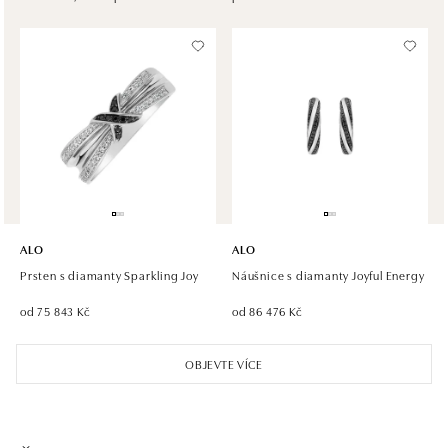
Chlumecká 765/6, 198 19 Praha 9
tel.: +420 605 226 128, +420 737 559 986
dnes otevřeno od 09:00
ALO diamonds, Westfield, Praha 4 - Chodov
Roztylská 2321/19, 148 00 Praha 4 - Chodov
tel.: +420 773 585 559, +420 730 802 800
dnes otevřeno od 09:00
ALO diamonds Hilton, Košice
Hlavná 123/1, 040 01 Košice
ALO
ALO
tel.: +421 911 854 322, +421 917 869 485
Prsten s diamanty Sparkling Joy
Náušnice s diamanty Joyful Energy
dnes otevřeno od 10:00
od 75 843 Kč
od 86 476 Kč
ALO diamonds OC Aupark, Bratislava
OBJEVTE VÍCE
Einsteinova 18, 851 01 Bratislava
tel.: +421 917 090 891
dnes otevřeno od 09:00