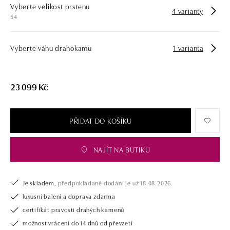
Vyberte velikost prstenu
námi pouze šperk, ale také chytrou investici.
4 varianty
54
Vyberte váhu drahokamu
1 varianta
23 099 Kč
PŘIDAT DO KOŠÍKU
NAJÍT NA BUTIKU
Je skladem,
předpokládané dodání je už 18.08.2026.
luxusní balení a doprava zdarma
certifikát pravosti drahých kamenů
možnost vrácení do 14 dnů od převzetí