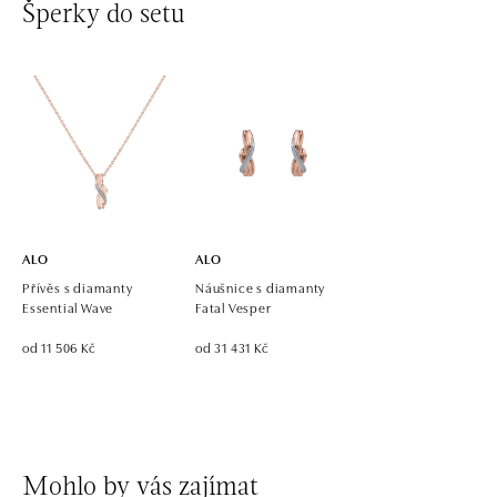
Šperky do setu
ALO diamonds OC Avion, Bratislava
Ivanská cesta 16, 821 04 Bratislava
tel.: +421 917 090 924, +421 915 344 725
dnes otevřeno od 09:00
ALO diamonds OC Eurovea, Bratislava
Pribinova 8, 811 09 Bratislava
tel.: +421 917 090 700, +421 918 777 670
dnes otevřeno od 10:00
ALO
ALO
Přívěs s diamanty
Náušnice s diamanty
Essential Wave
Fatal Vesper
od 11 506 Kč
od 31 431 Kč
Mohlo by vás zajímat